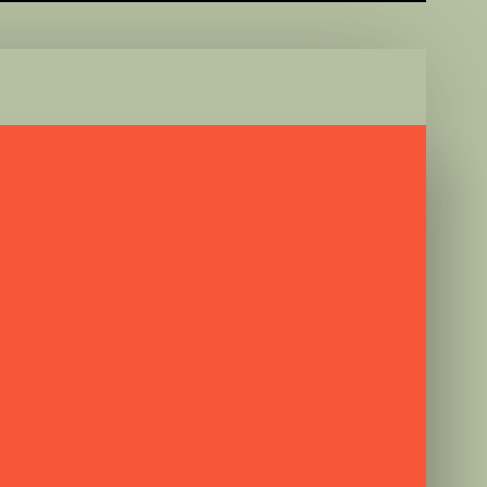
e Fish 85gr
hicken & White Fish 85gr