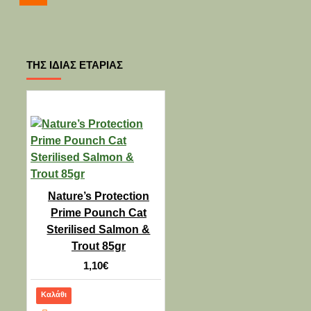
-9 %
2-3 ημέρες
ΤΗΣ ΊΔΙΑΣ ΕΤΑΡΊΑΣ
REFLEX ADULT SMALL
BREED DOG CHICKEN
15kg
55,80€
50,80€
Nature’s Protection
Prime Pounch Cat
Sterilised Salmon &
Trout 85gr
Δημοφιλές
-15
Προσωρινά
1,10€
%
μη
διαθέσιμο
Καλάθι