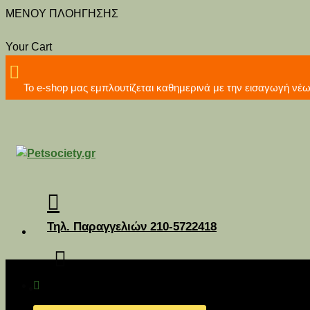
MENOY ΠΛΟΗΓΗΣΗΣ
Your Cart
Το e-shop μας εμπλουτίζεται καθημερινά με την εισα
Τηλ. Παραγγελιών 210-5722418
Διανομή