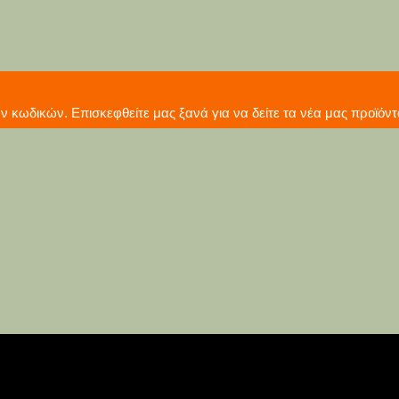
γωγή νέων κωδικών. Επισκεφθείτε μας ξανά για να δείτε τ