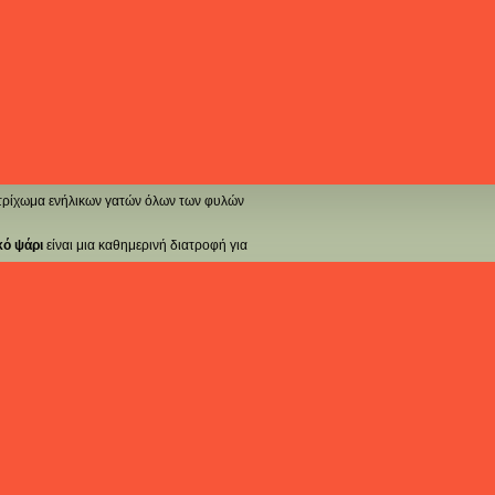
ο τρίχωμα ενήλικων γατών όλων των φυλών
υκό ψάρι
είναι μια καθημερινή διατροφή για
κές. Η ισορροπημένη σύνθεσή της, η απαλή
ιατήρηση της ενέργειας, της ευεξίας και
ακά κομμάτια στη σάλτσα είναι εύκολα
ουλο είναι η κύρια πηγή ζωικής πρωτεΐνης,
ινής ενέργειας. Το λευκό ψάρι παρέχει
αρέχει επιπλέον υγρασία, η οποία είναι