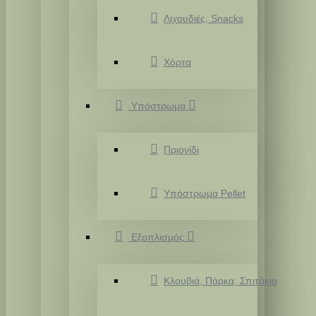
Λιχουδιές, Snacks
Χόρτα
Υπόστρωμα
Πριονίδι
Υπόστρωμα Pellet
Εξοπλισμός
Κλουβιά, Πάρκα, Σπιτάκια