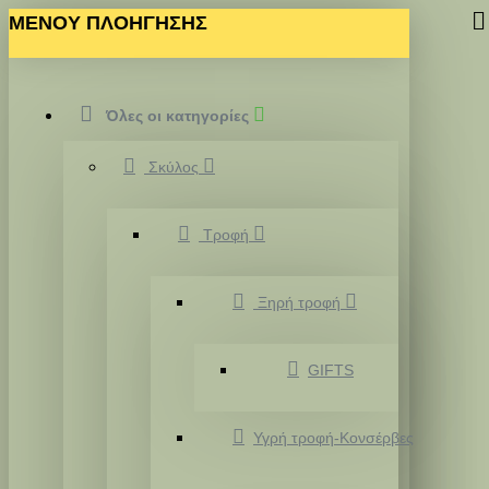
MENOY ΠΛΟΗΓΗΣΗΣ
Όλες οι κατηγορίες
Σκύλος
Τροφή
Ξηρή τροφή
GIFTS
Υγρή τροφή-Κονσέρβες