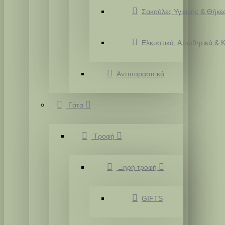
Σακούλες Υγιεινής & Θήκε
Ελκυστικά, Απωθητικά & Κ
Αντιπαρασιτικά
Γάτα
Τροφή
Ξηρή τροφή
GIFTS