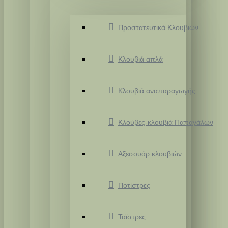
Προστατευτικά Κλουβιών
Κλουβιά απλά
Κλουβιά αναπαραγωγής
Κλούβες-κλουβιά Παπαγάλων
Αξεσουάρ κλουβιών
Ποτίστρες
Ταϊστρες