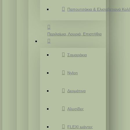
Παπουτσάκια & Ελισαβετιανά Κολ
Περιλαίμια, Λουριά, Επιστήθια
Σαμαράκια
Nylon
Δερμάτινα
Αλυσίδες
FLEXI ιμάντες