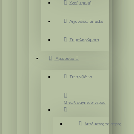
Υγρή τροφή
Λιχουδιές, Snacks
Συμπληρώματα
Αξεσουάρ
Συντριβάνια
Μπώλ φαγητού-νερού
Αυτόματες ταίστρες