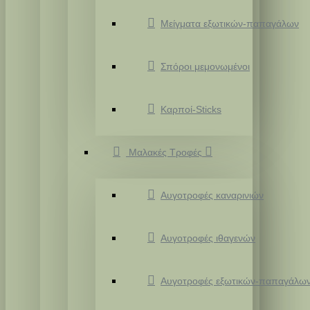
Μείγματα εξωτικών-παπαγάλων
Σπόροι μεμονωμένοι
Καρποί-Sticks
Μαλακές Τροφές
Αυγοτροφές καναρινιών
Αυγοτροφές ιθαγενών
Αυγοτροφές εξωτικών-παπαγάλω