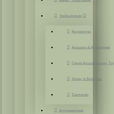
Άμμος, Υπόστρωμα
Καλλωπισμός
Νυχοκόπτες
Αρώματα & Αποσμητικά
Γάντια Απομάκρυνσης Τρ
Χτένες & Βούρτσες
Σαμπουάν
Αντιπαρασιτικά