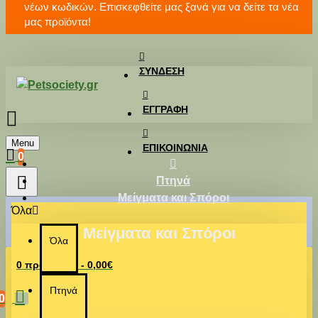
νέων κωδικών. Επισκεφθείτε μας ξανά για να δείτε τα νέα
μας προϊόντα!
ΣΎΝΔΕΣΗ
ΕΓΓΡΑΦΉ
Menu
ΕΠΙΚΟΙΝΩΝΊΑ
0
Πτηνά
Μείγματα και Σπόροι
Όλα
Μείγματα και Σπόροι
Όλα
0 προϊόν(τα) - 0,00€
Πτηνά
0