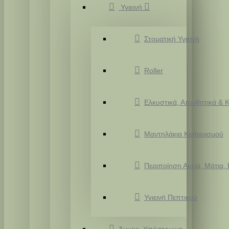
Υγιεινή
Στοματική Υγιεινή
Roller
Ελκυστικά, Απωθητικά & Κ
Μαντηλάκια Καθαρισμού
Περιποίηση Αυτιά, Μάτια,
Υγιεινή Πεπτικού