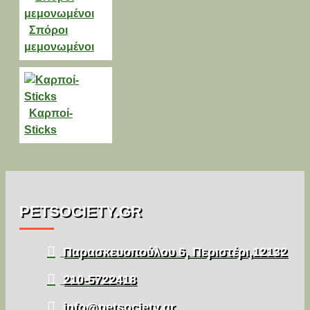
Σπόροι
μεμονωμένοι
Καρποί-
Sticks
PETSOCIETY.GR
Παρασκευοπούλου 6, Περιστέρι,12132
210-5722418
info@petsociety.gr