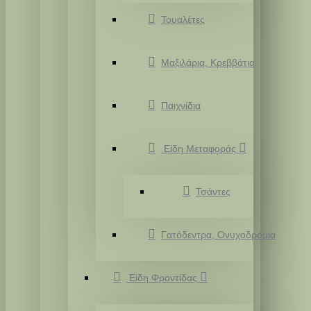
Τουαλέτες
Μαξιλάρια, Κρεββάτια
Παιχνίδια
Είδη Μεταφοράς
Τσάντες
Γατόδεντρα, Ονυχοδρόμια
Είδη Φροντίδας