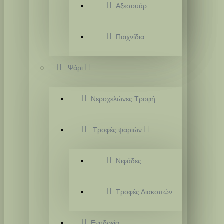
Αξεσουάρ
Παιχνίδια
Ψάρι
Νεροχελώνες Τροφή
Τροφές ψαριών
Νιφάδες
Τροφές Διακοπών
Ενυδρεία