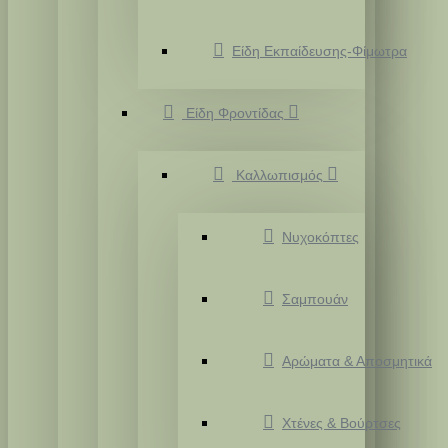
Είδη Εκπαίδευσης-Φίμωτρα
Είδη Φροντίδας
Καλλωπισμός
Νυχοκόπτες
Σαμπουάν
Αρώματα & Αποσμητικά
Χτένες & Βούρτσες