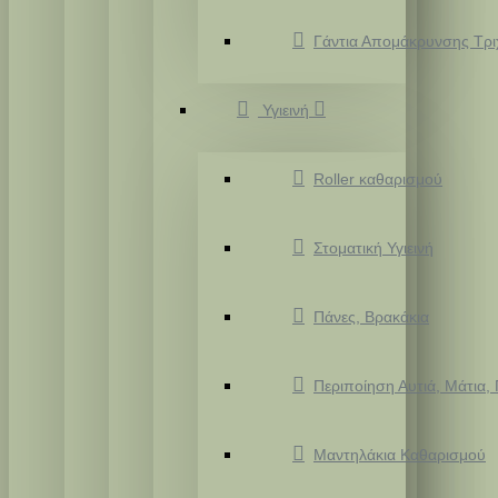
Γάντια Απομάκρυνσης Τρ
Υγιεινή
Roller καθαρισμού
Στοματική Υγιεινή
Πάνες, Βρακάκια
Περιποίηση Αυτιά, Μάτια,
Μαντηλάκια Καθαρισμού