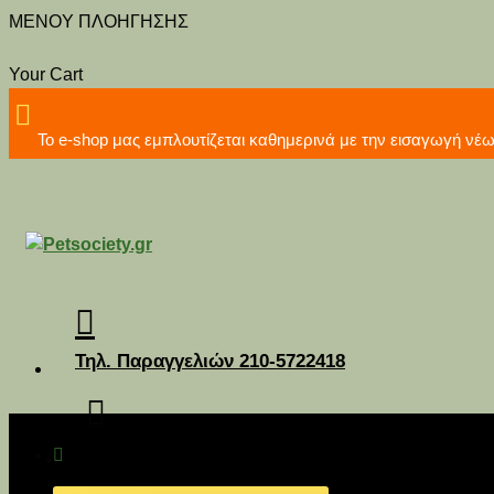
MENOY ΠΛΟΗΓΗΣΗΣ
Your Cart
Το e-shop μας εμπλουτίζεται καθημερινά με την εισα
Τηλ. Παραγγελιών 210-5722418
Διανομή