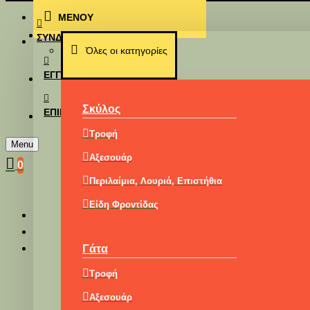
ΜΕΝΟΥ
Επικοινωνία
ΣΎΝΔΕΣΗ
Όλες οι κατηγορίες
ΕΓΓΡΑΦΉ
Σκύλος
ΕΠΙΚΟΙΝΩΝΊΑ
Τροφή
Menu
Αξεσουάρ
0
Περιλαίμια, Λουριά, Επιστήθια
Είδη Φροντίδας
Γάτα
Τροφή
Αξεσουάρ