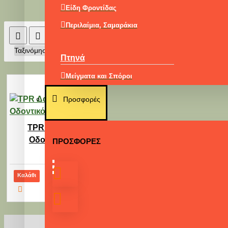
Είδη Φροντίδας
Περιλαίμια, Σαμαράκια
Ταξινόμηση:
Εμφάνιση:
Πτηνά
Μείγματα και Σπόροι
Μαλακές Τροφές
Προσφορές
Συμπληρώματα
TPR Δαχτυλίδι
Υγεία & Υγιεινή
Οδοντικό 7cm
ΠΡΟΣΦΟΡΈΣ
Εξοπλισμός
3,00€
Καλάθι
Μικρά Κατοικίδια
Τροφή
Υπόστρωμα