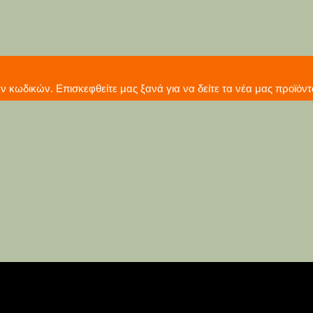
γωγή νέων κωδικών. Επισκεφθείτε μας ξανά για να δείτε τ