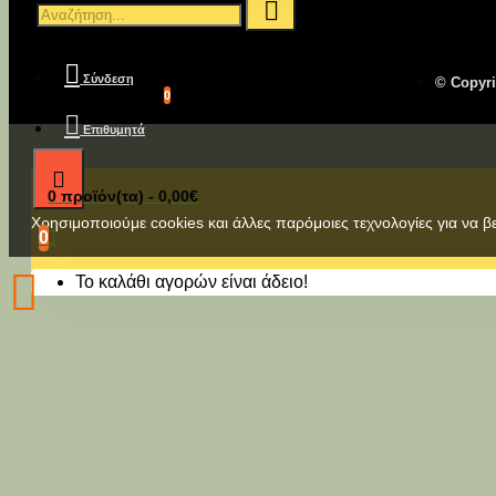
Σύνδεση
© Copyr
0
Επιθυμητά
-9 %
2-3 ημέρες
0 προϊόν(τα) - 0,00€
Χρησιμοποιούμε cookies και άλλες παρόμοιες τεχνολογίες για να β
REFLEX ADULT SMALL
0
BREED DOG CHICKEN
15kg
Το καλάθι αγορών είναι άδειο!
55,80€
50,80€