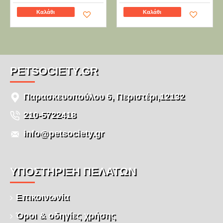
Καλάθι
Καλάθι
PETSOCIETY.GR
Παρασκευοπούλου 6, Περιστέρι,12132
210-5722418
info@petsociety.gr
ΥΠΌΣΤΉΡΙΞΗ ΠΕΛΑΤΏΝ
Επικοινωνία
Όροι & οδηγίες χρήσης