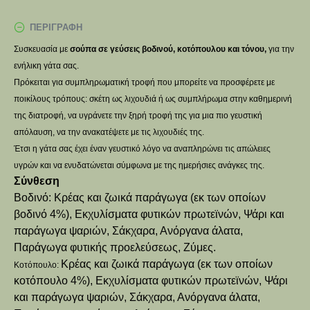
ΠΕΡΙΓΡΑΦΉ
Συσκευασία με
σούπα σε γεύσεις βοδινού, κοτόπουλου και τόνου,
για την
ενήλικη γάτα σας.
Πρόκειται για συμπληρωματική τροφή που μπορείτε να προσφέρετε με
ποικίλους τρόπους: σκέτη ως λιχουδιά ή ως συμπλήρωμα στην καθημερινή
της διατροφή, να υγράνετε την ξηρή τροφή της για μια πιο γευστική
απόλαυση, να την ανακατέψετε με τις λιχουδιές της.
Έτσι η γάτα σας έχει έναν γευστικό λόγο να αναπληρώνει τις απώλειες
υγρών και να ενυδατώνεται σύμφωνα με της ημερήσιες ανάγκες της.
Σύνθεση
Βοδινό: Κρέας και ζωικά παράγωγα (εκ των οποίων
βοδινό 4%), Εκχυλίσματα φυτικών πρωτεϊνών, Ψάρι και
παράγωγα ψαριών, Σάκχαρα, Ανόργανα άλατα,
Παράγωγα φυτικής προελεύσεως, Ζύμες.
Κρέας και ζωικά παράγωγα (εκ των οποίων
Κοτόπουλο:
κοτόπουλο 4%), Εκχυλίσματα φυτικών πρωτεϊνών, Ψάρι
και παράγωγα ψαριών, Σάκχαρα, Ανόργανα άλατα,