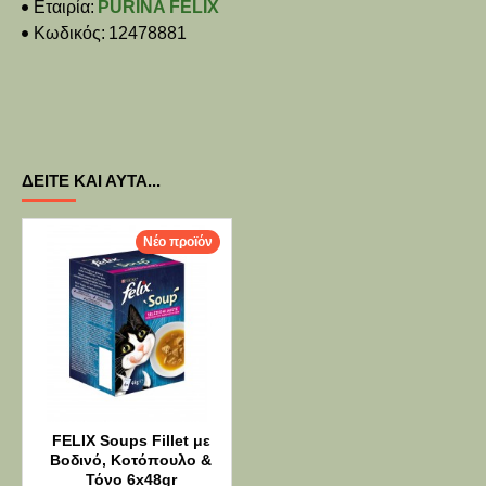
Εταιρία:
PURINA FELIX
Κωδικός:
12478881
ΔΕΊΤΕ ΚΑΙ ΑΥΤΆ...
Νέο προϊόν
FELIX Soups Fillet με
Βοδινό, Κοτόπουλο &
Τόνο 6x48gr