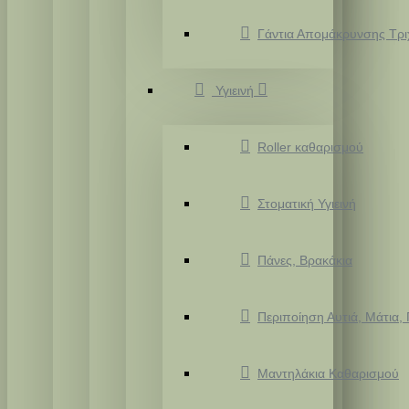
Γάντια Απομάκρυνσης Τρ
Υγιεινή
Roller καθαρισμού
Στοματική Υγιεινή
Πάνες, Βρακάκια
Περιποίηση Αυτιά, Μάτια,
Μαντηλάκια Καθαρισμού