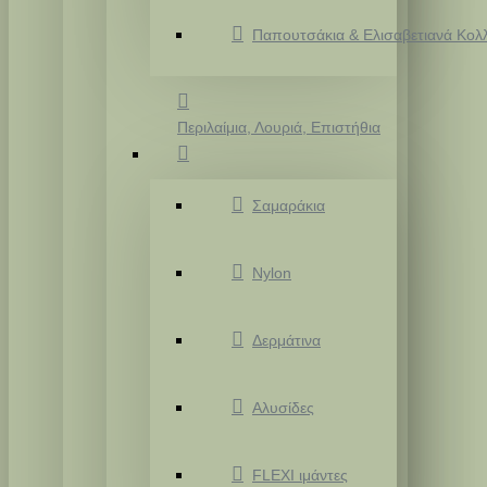
Παπουτσάκια & Ελισαβετιανά Κολ
Περιλαίμια, Λουριά, Επιστήθια
Σαμαράκια
Nylon
Δερμάτινα
Αλυσίδες
FLEXI ιμάντες