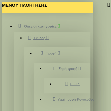
MENOY ΠΛΟΗΓΗΣΗΣ
Όλες οι κατηγορίες
Σκύλος
Τροφή
Ξηρή τροφή
GIFTS
Υγρή τροφή-Κονσέρβες