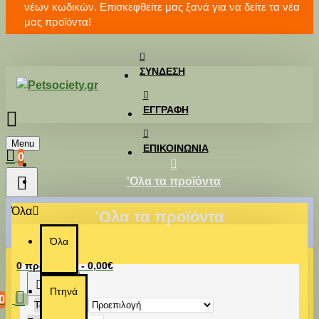
νέων κωδικών. Επισκεφθείτε μας ξανά για να δείτε τα νέα
μας προϊόντα!
ΣΎΝΔΕΣΗ
ΕΓΓΡΑΦΉ
Menu
ΕΠΙΚΟΙΝΩΝΊΑ
0
'Ολα τα προϊόντα
Όλα
'Ολα τα προϊόντα
Όλα
0 προϊόν(τα) - 0,00€
Πτηνά
0
Ταξινόμηση: