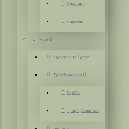
Αξεσουάρ
Παιχνίδια
Ψάρι
Νεροχελώνες Τροφή
Τροφές ψαριών
Νιφάδες
Τροφές Διακοπών
Ενυδρεία