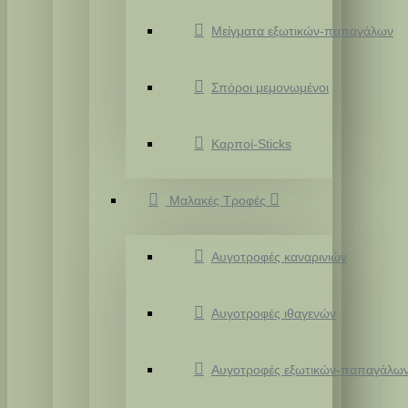
Μείγματα εξωτικών-παπαγάλων
Σπόροι μεμονωμένοι
Καρποί-Sticks
Μαλακές Τροφές
Αυγοτροφές καναρινιών
Αυγοτροφές ιθαγενών
Αυγοτροφές εξωτικών-παπαγάλω