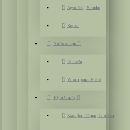
Λιχουδιές, Snacks
Χόρτα
Υπόστρωμα
Πριονίδι
Υπόστρωμα Pellet
Εξοπλισμός
Κλουβιά, Πάρκα, Σπιτάκια