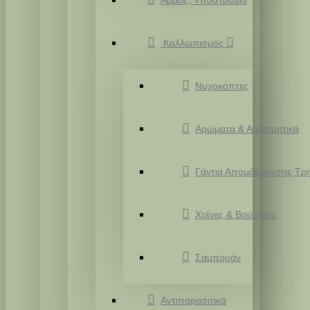
Άμμος, Υπόστρωμα
Καλλωπισμός
Νυχοκόπτες
Αρώματα & Αποσμητικά
Γάντια Απομάκρυνσης Τρ
Χτένες & Βούρτσες
Σαμπουάν
Αντιπαρασιτικά