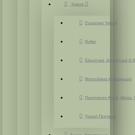
Υγιεινή
Στοματική Υγιεινή
Roller
Ελκυστικά, Απωθητικά & Κ
Μαντηλάκια Καθαρισμού
Περιποίηση Αυτιά, Μάτια,
Υγιεινή Πεπτικού