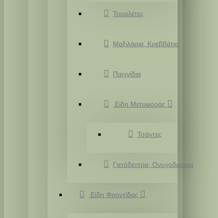
Τουαλέτες
Μαξιλάρια, Κρεββάτια
Παιχνίδια
Είδη Μεταφοράς
Τσάντες
Γατόδεντρα, Ονυχοδρόμια
Είδη Φροντίδας