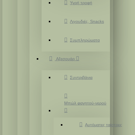
Υγρή τροφή
Λιχουδιές, Snacks
Συμπληρώματα
Αξεσουάρ
Συντριβάνια
Μπώλ φαγητού-νερού
Αυτόματες ταίστρες