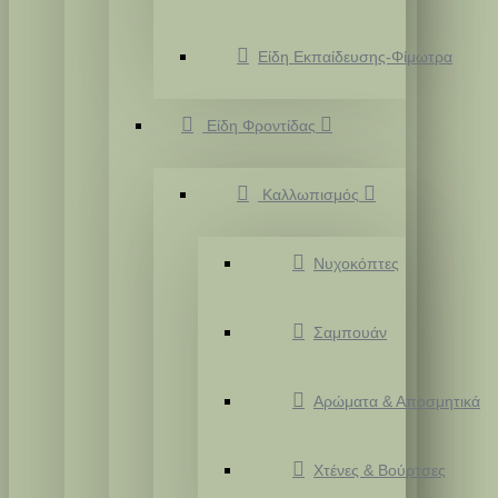
Είδη Εκπαίδευσης-Φίμωτρα
Είδη Φροντίδας
Καλλωπισμός
Νυχοκόπτες
Σαμπουάν
Αρώματα & Αποσμητικά
Χτένες & Βούρτσες