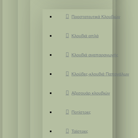
Προστατευτικά Κλουβιών
Κλουβιά απλά
Κλουβιά αναπαραγωγής
Κλούβες-κλουβιά Παπαγάλων
Αξεσουάρ κλουβιών
Ποτίστρες
Ταϊστρες