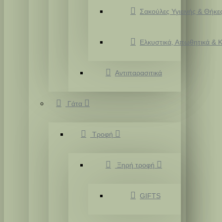
Σακούλες Υγιεινής & Θήκε
Ελκυστικά, Απωθητικά & Κ
Αντιπαρασιτικά
Γάτα
Τροφή
Ξηρή τροφή
GIFTS