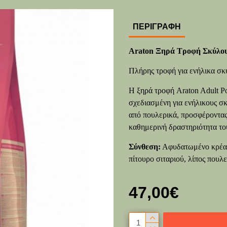
ΠΕΡΙΓΡΑΦΉ
Araton Ξηρά Τροφή Σκύλου 
Πλήρης τροφή για ενήλικα σ
Η ξηρά τροφή Araton Adult Po
σχεδιασμένη για ενήλικους σ
από πουλερικά, προσφέροντας 
καθημερινή δραστηριότητα το
Σύνθεση:
Αφυδατωμένο κρέας 
πίτουρο σιταριού, λίπος πουλ
47,00€