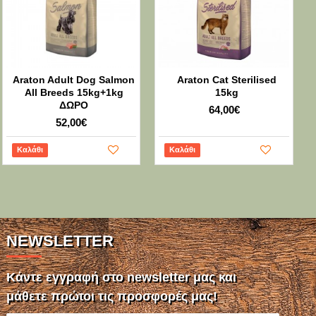
Araton Adult Dog Salmon
Araton Cat Sterilised
All Breeds 15kg+1kg
15kg
ΔΩΡΟ
64,00€
52,00€
Καλάθι
Καλάθι
NEWSLETTER
Κάντε εγγραφή στο newsletter μας και
μάθετε πρώτοι τις προσφορές μας!