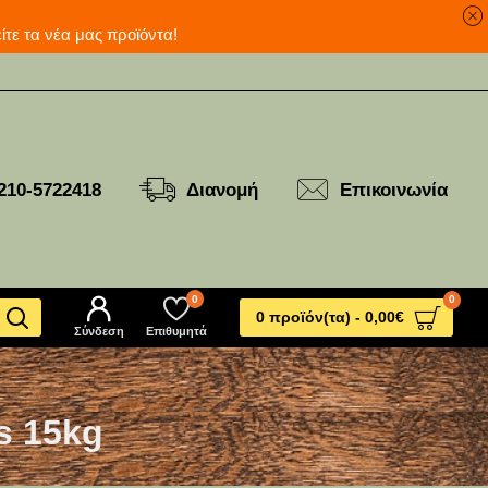
ανά για να δείτε τα νέα μας προϊόντα!
210-5722418
Διανομή
Επικοινωνία
0
0
0 προϊόν(τα) - 0,00€
Σύνδεση
Επιθυμητά
s 15kg