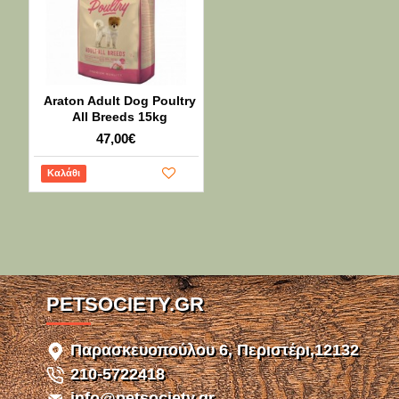
Araton Adult Dog Poultry
All Breeds 15kg
47,00€
Καλάθι
PETSOCIETY.GR
Παρασκευοπούλου 6, Περιστέρι,12132
210-5722418
info@petsociety.gr