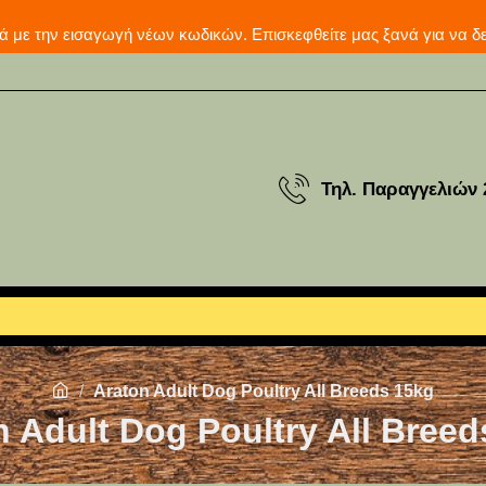
μερινά με την εισαγωγή νέων κωδικών. Επισκεφθείτε μας ξ
Τηλ. Παραγγελιών 
Araton Adult Dog Poultry All Breeds 15kg
n Adult Dog Poultry All Breed