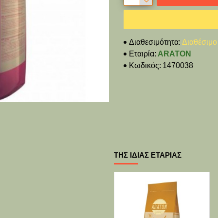
Διαθεσιμότητα:
Διαθέσιμο
Εταιρία:
ARATON
Κωδικός:
1470038
ΤΗΣ ΊΔΙΑΣ ΕΤΑΡΊΑΣ