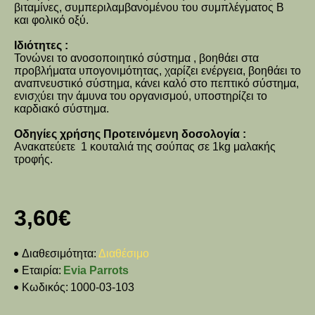
βιταμίνες, συμπεριλαμβανομένου του συμπλέγματος Β
και φολικό οξύ.
Ιδιότητες :
Τονώνει το ανοσοποιητικό σύστημα ,
βοηθάει στα
προβλήματα υπογονιμότητας,
χαρίζει ενέργεια, βοηθάει το
αναπνευστικό σύστημα, κάνει καλό στο πεπτικό σύστημα,
ενισχύει την άμυνα του οργανισμού,
υποστηρίζει το
καρδιακό σύστημα.
Οδηγίες χρήσης Προτεινόμενη δοσολογία :
Ανακατεύετε 1 κουταλιά της σούπας σε 1kg μαλακής
τροφής.
3,60€
Διαθεσιμότητα:
Διαθέσιμο
Εταιρία:
Evia Parrots
Κωδικός:
1000-03-103