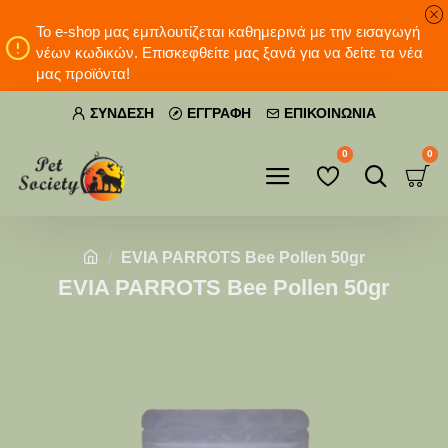
Το e-shop μας εμπλουτίζεται καθημερινά με την εισαγωγή
νέων κωδικών. Επισκεφθείτε μας ξανά για να δείτε τα νέα
μας προϊόντα!
ΣΎΝΔΕΣΗ
ΕΓΓΡΑΦΉ
ΕΠΙΚΟΙΝΩΝΊΑ
0
0
EVIA PARROTS Bee Pollen 50gr
EVIA PARROTS Bee Pollen 50gr