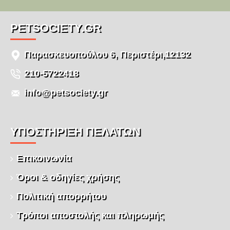
PETSOCIETY.GR
Παρασκευοπούλου 6, Περιστέρι,12132
210-5722418
info@petsociety.gr
ΥΠΌΣΤΉΡΙΞΗ ΠΕΛΑΤΏΝ
Επικοινωνία
Όροι & οδηγίες χρήσης
Πολιτική απορρήτου
Τρόποι αποστολής και πληρωμής