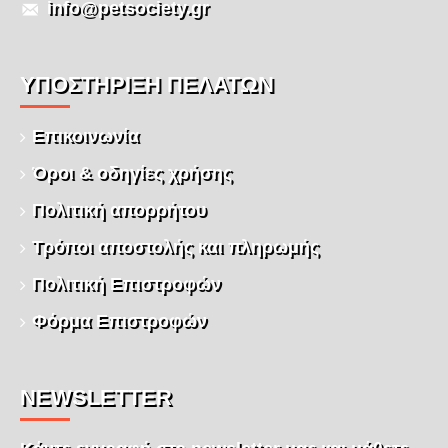
info@petsociety.gr
ΥΠΌΣΤΉΡΙΞΗ ΠΕΛΑΤΏΝ
Επικοινωνία
Όροι & οδηγίες χρήσης
Πολιτική απορρήτου
Τρόποι αποστολής και πληρωμής
Πολιτική Επιστροφών
Φόρμα Επιστροφών
NEWSLETTER