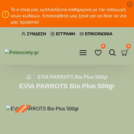
Το e-shop μας εμπλουτίζεται καθημερινά με την εισαγωγή
νέων κωδικών. Επισκεφθείτε μας ξανά για να δείτε τα νέα
μας προϊόντα!
ΣΎΝΔΕΣΗ
ΕΓΓΡΑΦΉ
ΕΠΙΚΟΙΝΩΝΊΑ
0
0
EVIA PARROTS Bio Plus 500gr
EVIA PARROTS Bio Plus 500gr
Προπαραγγελία