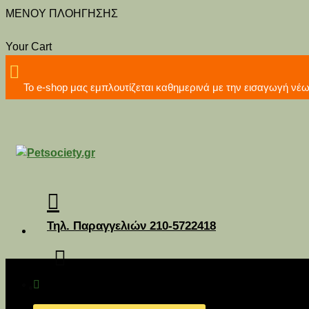
MENOY ΠΛΟΗΓΗΣΗΣ
Your Cart
Το e-shop μας εμπλουτίζεται καθημερινά με την εισα
Τηλ. Παραγγελιών 210-5722418
Διανομή