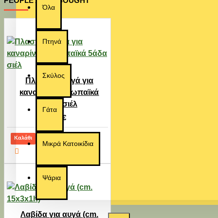
PEOPLE ALSO BOUGHT
-10
Όλα
Εξαντλήθηκε
%
REFLEX ADULT DOG
Πτηνά
FISH & RICE 15kg
58,00€
52,00€
Σκύλος
Πλαστικά αυγά για
καναρίνια/ευρωπαϊκά
5άδα σιέλ
Γάτα
0,70€
Καλάθι
Δημοφιλές
-9
Μικρά Κατοικίδια
2-3
%
ημέρες
Ψάρια
REFLEX ADULT DOG
LAMB & RICE &
VEGETABLES 15kg
56,00€
51,00€
Λαβίδα για αυγά (cm.