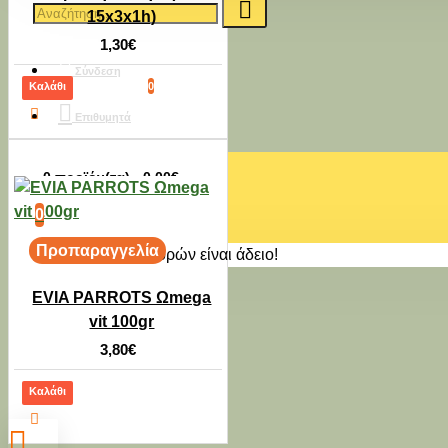
15x3x1h)
1,30€
Σύνδεση
Καλάθι
0
Επιθυμητά
-9 %
2-3 ημέρες
0 προϊόν(τα) - 0,00€
REFLEX ADULT SMALL
0
BREED DOG CHICKEN
Προπαραγγελία
15kg
Το καλάθι αγορών είναι άδειο!
55,80€
50,80€
EVIA PARROTS Ωmega
vit 100gr
3,80€
Καλάθι