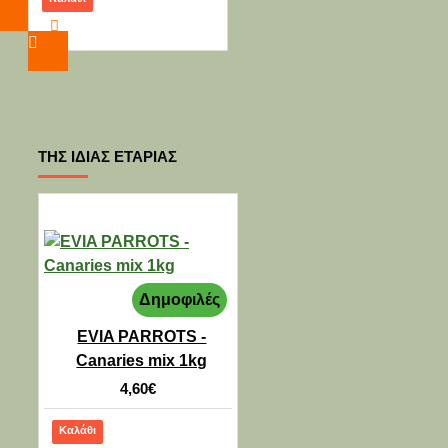
ΣΚΥΛΟΥΣ MEDIUM
44,00€
38,80€
ΤΗΣ ΊΔΙΑΣ ΕΤΑΡΊΑΣ
-8 %
Δημοφιλές
FURMINATOR - ΒΟΥΡΤΣΑ
Furminator ΓΙΑ
EVIA PARROTS -
ΜΑΚΡΥΤΡΙΧΟΥΣ
Canaries mix 1kg
ΣΚΥΛΟΥΣ LARGE
52,00€
47,80€
4,60€
Καλάθι