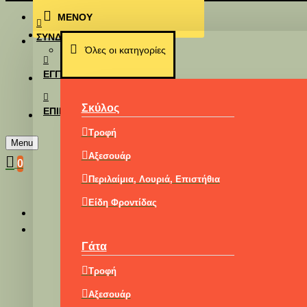
ΜΕΝΟΥ
Επικοινωνία
ΣΎΝΔΕΣΗ
Όλες οι κατηγορίες
ΕΓΓΡΑΦΉ
Σκύλος
ΕΠΙΚΟΙΝΩΝΊΑ
Τροφή
Menu
Αξεσουάρ
0
Περιλαίμια, Λουριά, Επιστήθια
Είδη Φροντίδας
Γάτα
Τροφή
Αξεσουάρ