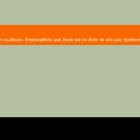
γωγή νέων κωδικών. Επισκεφθείτε μας ξανά για να δείτε τ