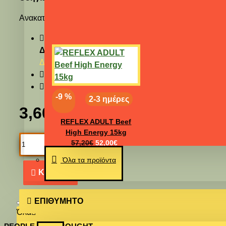
Εξοπλισμός
Ανακατεύεται 50
gr
Bio
Plus
σε 1 κιλό αυγοτροφης
Ψάρια
Διαθεσιμότητα:
Νεροχελώνες Τροφή
Διαθέσιμο
Τροφές ψαριών
Εταιρία:
Evia Parrots
Κωδικός:
1000-03-97
Ενυδρεία
-9 %
2-3 ημέρες
Αντιχλώριο
3,60€
REFLEX ADULT Beef
High Energy 15kg
57,20€
52,00€
Όλα τα προϊόντα
ΚΑΛΆΘΙ
ΕΠΙΘΥΜΗΤΌ
Όλα