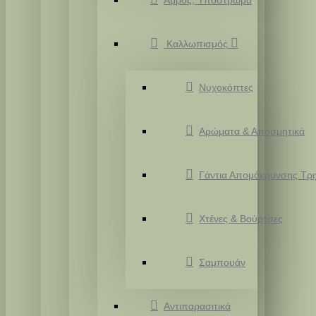
Άμμος, Υπόστρωμα
Καλλωπισμός
Νυχοκόπτες
Αρώματα & Αποσμητικά
Γάντια Απομάκρυνσης Τρ
Χτένες & Βούρτσες
Σαμπουάν
Αντιπαρασιτικά