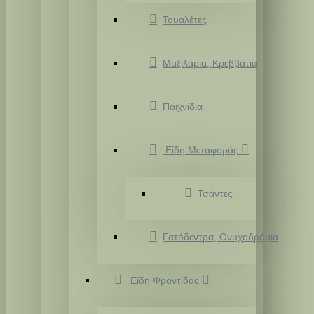
Τουαλέτες
Μαξιλάρια, Κρεββάτια
Παιχνίδια
Είδη Μεταφοράς
Τσάντες
Γατόδεντρα, Ονυχοδρόμια
Είδη Φροντίδας