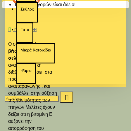
Το καλάθι αγορών είναι άδειο!
Σκύλος
Γάτα
ΠΕΡΙΓΡΑΦΉ
Ο συνδυασμός
της
Μικρά Κατοικίδια
βιταμίνη Ε και του
σεληνίου
αυξάνει την
αναπαραγωγική
Ψάρια
διάθεση βοηθάει στα
προβλήματα
αναπαραγωγής , και
συμβάλλει στην αύξηση
της γονιμότητας των
πτηνών Μελέτες έχουν
δείξει ότι η βιταμίνη Ε
αυξάνει την
απορρόφηση του