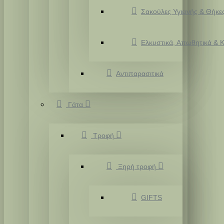
Σακούλες Υγιεινής & Θήκε
Ελκυστικά, Απωθητικά & Κ
Αντιπαρασιτικά
Γάτα
Τροφή
Ξηρή τροφή
GIFTS