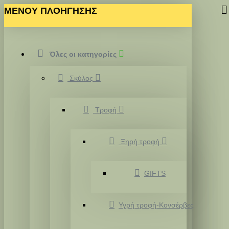
MENOY ΠΛΟΗΓΗΣΗΣ
Όλες οι κατηγορίες
Σκύλος
Τροφή
Ξηρή τροφή
GIFTS
Υγρή τροφή-Κονσέρβες