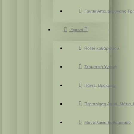
Γάντια Απομάκρυνσης Τρ
Υγιεινή
Roller καθαρισμού
Στοματική Υγιεινή
Πάνες, Βρακάκια
Περιποίηση Αυτιά, Μάτια,
Μαντηλάκια Καθαρισμού