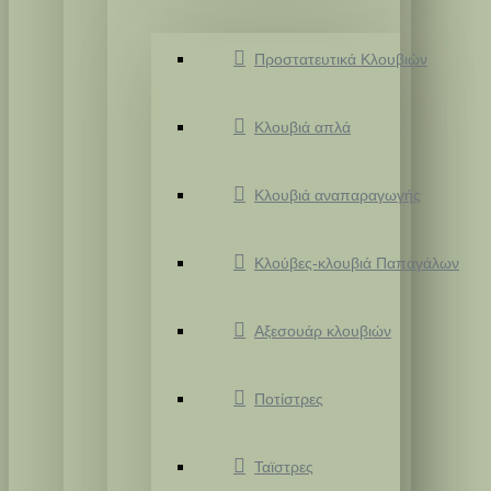
Προστατευτικά Κλουβιών
Κλουβιά απλά
Κλουβιά αναπαραγωγής
Κλούβες-κλουβιά Παπαγάλων
Αξεσουάρ κλουβιών
Ποτίστρες
Ταϊστρες