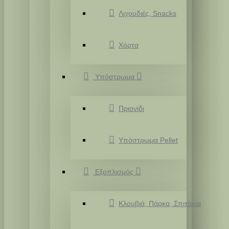
Λιχουδιές, Snacks
Χόρτα
Υπόστρωμα
Πριονίδι
Υπόστρωμα Pellet
Εξοπλισμός
Κλουβιά, Πάρκα, Σπιτάκια