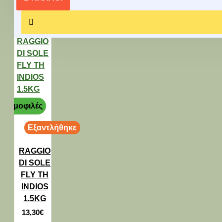
Δημοφιλές
Εξαντλήθηκε
RAGGIO
DI SOLE
FLY TH
INDIOS
1.5KG
13,30€