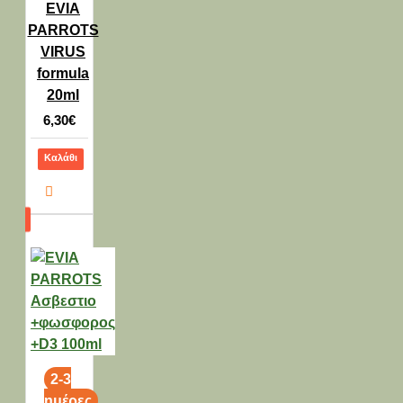
EVIA
PARROTS
VIRUS
formula
20ml
6,30€
Καλάθι
2-3
ημέρες