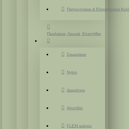
Παπουτσάκια & Ελισαβετιανά Κολ
Περιλαίμια, Λουριά, Επιστήθια
Σαμαράκια
Nylon
Δερμάτινα
Αλυσίδες
FLEXI ιμάντες