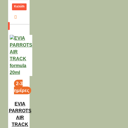
Καλάθι
2-3
ημέρες
EVIA
PARROTS
AIR
TRACK