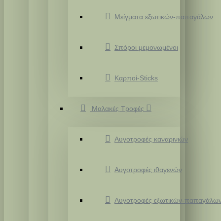
Μείγματα εξωτικών-παπαγάλων
Σπόροι μεμονωμένοι
Καρποί-Sticks
Μαλακές Τροφές
Αυγοτροφές καναρινιών
Αυγοτροφές ιθαγενών
Αυγοτροφές εξωτικών-παπαγάλω