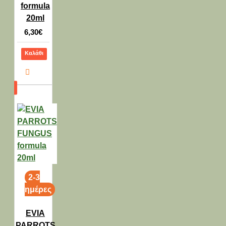
formula
20ml
6,30€
Καλάθι
2-3
ημέρες
EVIA
PARROTS