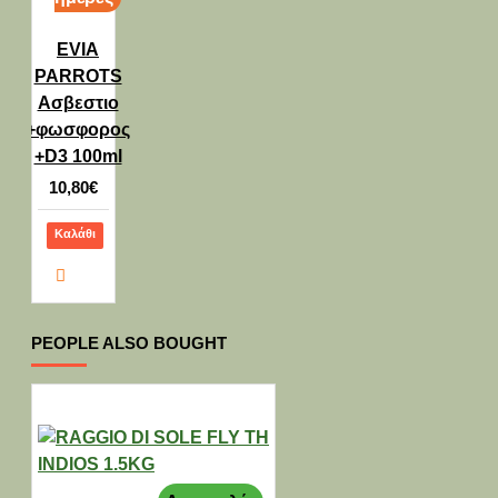
EVIA
PARROTS
Ασβεστιο
+φωσφορος
+D3 100ml
10,80€
Καλάθι
PEOPLE ALSO BOUGHT