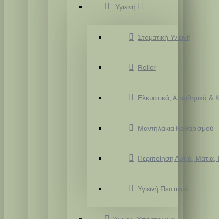
Υγιεινή
Στοματική Υγιεινή
Roller
Ελκυστικά, Απωθητικά & Κ
Μαντηλάκια Καθαρισμού
Περιποίηση Αυτιά, Μάτια,
Υγιεινή Πεπτικού