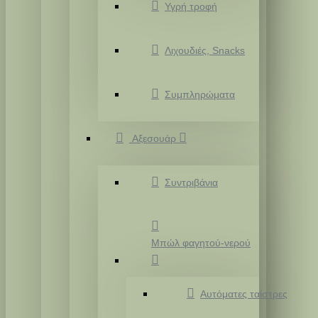
Υγρή τροφή
Λιχουδιές, Snacks
Συμπληρώματα
Αξεσουάρ
Συντριβάνια
Μπώλ φαγητού-νερού
Αυτόματες ταίστρες