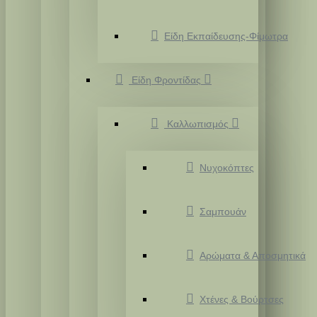
Είδη Εκπαίδευσης-Φίμωτρα
Είδη Φροντίδας
Καλλωπισμός
Νυχοκόπτες
Σαμπουάν
Αρώματα & Αποσμητικά
Χτένες & Βούρτσες