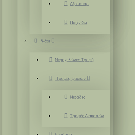
Αξεσουάρ
Παιχνίδια
Ψάρι
Νεροχελώνες Τροφή
Τροφές ψαριών
Νιφάδες
Τροφές Διακοπών
Ενυδρεία