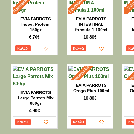
Προπαραγγελία
Προπαραγγελία
2-3 
EVIA PARROTS
EVIA PARROTS
E
Insect Protein
INTESTINAL
150gr
formula 1 100ml
f
6,70€
10,80€
Καλάθι
Καλάθι
Καλ
Προπαραγγελία
Προπαρ
EVIA PARROTS
E
Orego Plus 100ml
O
EVIA PARROTS
Large Parrots Mix
10,80€
800gr
4,90€
Καλάθι
Καλάθι
Καλ