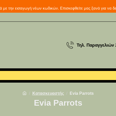
μερινά με την εισαγωγή νέων κωδικών. Επισκεφθείτε μας ξ
Τηλ. Παραγγελιών 
Κατασκευαστής
Evia Parrots
Evia Parrots