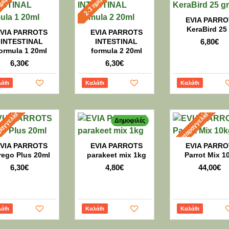
ημέρες
2-3 ημέρες
EVIA PARRO
KeraBird 25
VIA PARROTS
EVIA PARROTS
INTESTINAL
INTESTINAL
6,80€
ormula 1 20ml
formula 2 20ml
6,30€
6,30€
άθι
Καλάθι
Καλάθι
αγγελία
Προπαραγγελία
Δημοφιλές
VIA PARROTS
EVIA PARROTS
EVIA PARRO
rego Plus 20ml
parakeet mix 1kg
Parrot Mix 1
6,30€
4,80€
44,00€
άθι
Καλάθι
Καλάθι