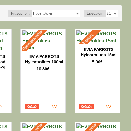
Ταξινόμηση:
Εμφάνιση:
Προπαραγγελία
2-3 ημέρες
EVIA PARROTS
Hylectrolites 15ml
TS
EVIA PARROTS
ood
Hylectrolites 100ml
5,00€
5kg
10,80€
Καλάθι
Καλάθι