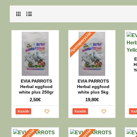
Προπαραγγελία
E
H
Y
EVIA PARROTS
EVIA PARROTS
Herbal eggfood
Herbal eggfood
white plus 250gr
white plus 5kg
2,50€
19,80€
Καλάθι
Καλάθι
Καλ