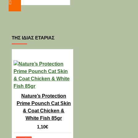
Δημοφιλές
-15
Προσωρινά
%
μη
διαθέσιμο
ENJOY Adult Chicken
Multicolor 15kg
ΤΗΣ ΊΔΙΑΣ ΕΤΑΡΊΑΣ
50,50€
43,00€
Nature’s Protection
Prime Pounch Cat Skin
& Coat Chicken &
-12 %
White Fish 85gr
FURMINATOR - ΒΟΥΡΤΣΑ
1,10€
Furminator ΓΙΑ
ΚΟΝΤΟΤΡΙΧΟΥΣ