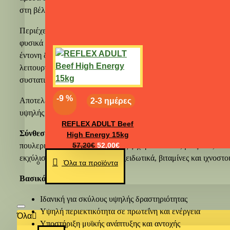
Εξοπλισμός
στη βέλτιστη φυσική κατάσταση και στη γρήγορη αποκατάστασ
Περιέχει Ωμέγα-3 και Ωμέγα-6 λιπαρά οξέα για υγιές δέρμα κα
Ψάρια
φυσικά αντιοξειδωτικά που προστατεύουν τον οργανισμό από το
Νεροχελώνες Τροφή
έντονη δραστηριότητα. Τα πρεβιοτικά (MOS) και τα εύπεπτα συ
λειτουργία του πεπτικού συστήματος και την αποτελεσματική 
Τροφές ψαριών
συστατικών.
Ενυδρεία
-9 %
Αποτελεί ιδανική επιλογή για κηδεμόνες που επιθυμούν μια πλή
2-3 ημέρες
Αντιχλώριο
υψηλής ποιότητας διατροφή για σκύλους με αυξημένες απαιτήσε
REFLEX ADULT Beef
Σύνθεση:
Κρέας πουλερικών (αφυδατωμένο και λεπτοαλεσμένο)
High Energy 15kg
πουλερικών, ιχθυάλευρο, πολτός ζαχαρότευτλων, μπιζέλια, λι
57,20€
52,00€
εκχύλισμα yucca, φυσικά αντιοξειδωτικά, βιταμίνες και ιχνοστοι
Όλα τα προϊόντα
Βασικά Οφέλη
Ιδανική για σκύλους υψηλής δραστηριότητας
Υψηλή περιεκτικότητα σε πρωτεΐνη και ενέργεια
Όλα
Υποστήριξη μυϊκής ανάπτυξης και αντοχής