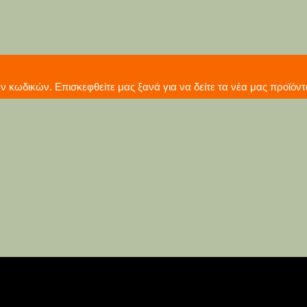
γωγή νέων κωδικών. Επισκεφθείτε μας ξανά για να δείτε τ