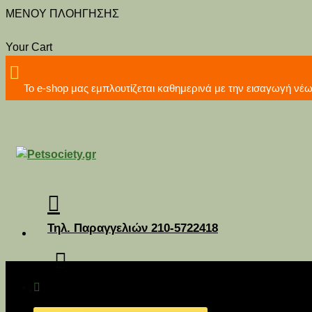
MENOY ΠΛΟΗΓΗΣΗΣ
Your Cart
Το e-shop μας εμπλουτίζεται καθημερινά με την εισα
Τηλ. Παραγγελιών 210-5722418
Διανομή