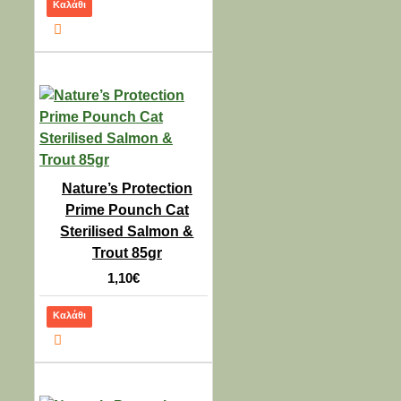
Καλάθι
ΣΚΥΛΟΥΣ MEDIUM
44,00€
38,80€
Nature’s Protection
Prime Pounch Cat
Sterilised Salmon &
-8 %
Trout 85gr
FURMINATOR - ΒΟΥΡΤΣΑ
1,10€
Furminator ΓΙΑ
ΜΑΚΡΥΤΡΙΧΟΥΣ
Καλάθι
ΣΚΥΛΟΥΣ LARGE
52,00€
47,80€