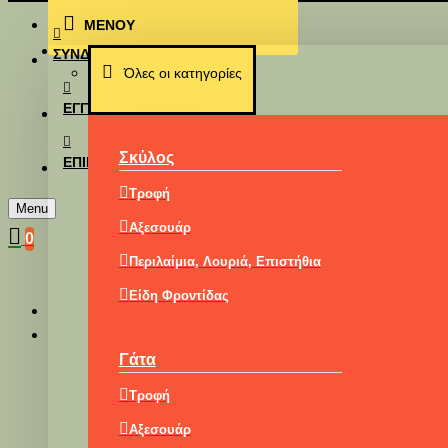
ΜΕΝΟΥ
Επικοινωνία
ΣΎΝΔΕΣΗ
Όλες οι κατηγορίες
ΕΓΓΡΑΦΉ
Σκύλος
ΕΠΙΚΟΙΝΩΝΊΑ
Τροφή
Menu
Αξεσουάρ
0
Περιλαίμια, Λουριά, Επιστήθια
Είδη Φροντίδας
Γάτα
Natu
Τροφή
Αξεσουάρ