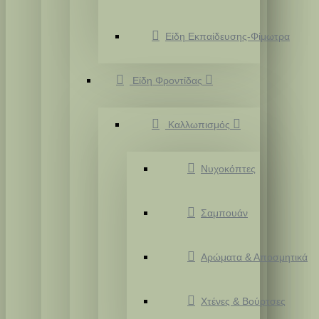
Είδη Εκπαίδευσης-Φίμωτρα
Είδη Φροντίδας
Καλλωπισμός
Νυχοκόπτες
Σαμπουάν
Αρώματα & Αποσμητικά
Χτένες & Βούρτσες