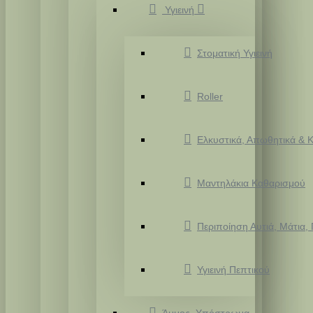
Υγιεινή
Στοματική Υγιεινή
Roller
Ελκυστικά, Απωθητικά & Κ
Μαντηλάκια Καθαρισμού
Περιποίηση Αυτιά, Μάτια,
Υγιεινή Πεπτικού