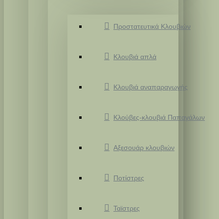
Προστατευτικά Κλουβιών
Κλουβιά απλά
Κλουβιά αναπαραγωγής
Κλούβες-κλουβιά Παπαγάλων
Αξεσουάρ κλουβιών
Ποτίστρες
Ταϊστρες