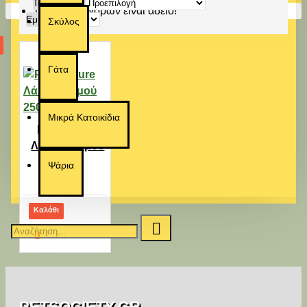
Ταξινόμηση:
Το καλάθι αγορών είναι άδειο!
Εμφάνιση:
Σκύλος
Γάτα
Μικρά Κατοικίδια
Pets Nature
Λάδι Σολομού
250ml
Ψάρια
11,20€
Καλάθι
PETSOCIETY.GR