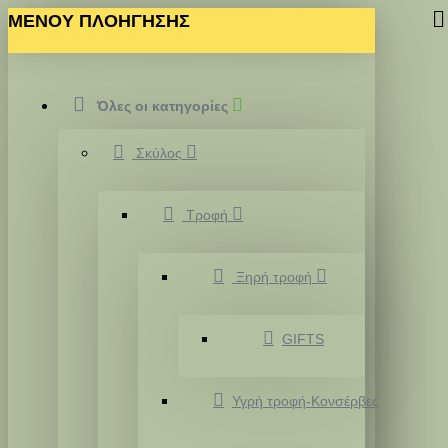
MENOY ΠΛΟΗΓΗΣΗΣ
Όλες οι κατηγορίες
Σκύλος
Τροφή
Ξηρή τροφή
GIFTS
Υγρή τροφή-Κονσέρβες