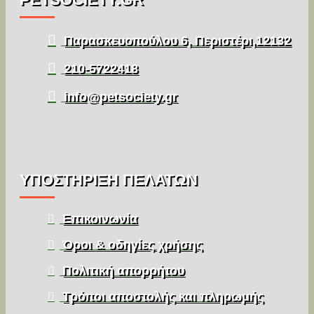
Παρασκευοπούλου 6, Περιστέρι,12132
210-5722418
info@petsociety.gr
ΥΠΌΣΤΉΡΙΞΗ ΠΕΛΑΤΏΝ
Επικοινωνία
Όροι & οδηγίες χρήσης
Πολιτική απορρήτου
Τρόποι αποστολής και πληρωμής