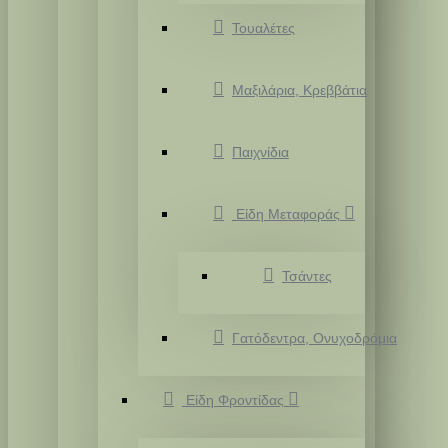
Τουαλέτες
Μαξιλάρια, Κρεββάτια
Παιχνίδια
Είδη Μεταφοράς
Τσάντες
Γατόδεντρα, Ονυχοδρόμια
Είδη Φροντίδας