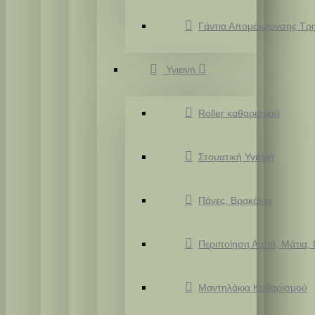
Γάντια Απομάκρυνσης Τρ
Υγιεινή
Roller καθαρισμού
Στοματική Υγιεινή
Πάνες, Βρακάκια
Περιποίηση Αυτιά, Μάτια,
Μαντηλάκια Καθαρισμού