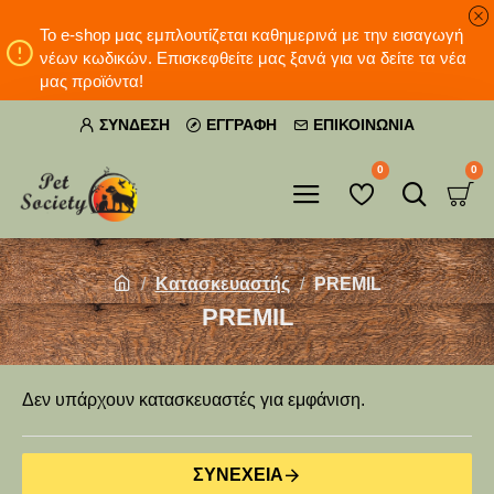
Το e-shop μας εμπλουτίζεται καθημερινά με την εισαγωγή
νέων κωδικών. Επισκεφθείτε μας ξανά για να δείτε τα νέα
μας προϊόντα!
ΣΎΝΔΕΣΗ
ΕΓΓΡΑΦΉ
ΕΠΙΚΟΙΝΩΝΊΑ
0
0
Κατασκευαστής
PREMIL
PREMIL
Δεν υπάρχουν κατασκευαστές για εμφάνιση.
ΣΥΝΈΧΕΙΑ