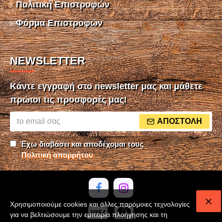
Πολιτική Επιστροφών
Φόρμα Επιστροφών
NEWSLETTER
Κάντε εγγραφή στο newsletter μας και μάθετε
πρώτοι τις προσφορές μας!
ΑΠΟΣΤΟΛΉ
Έχω διαβάσει και αποδέχομαι τους
Πολιτική απορρήτου
Χρησιμοποιούμε cookies και άλλες παρόμοιες τεχνολογίες
για να βελτιώσουμε την εμπειρία πλοήγησης και τη