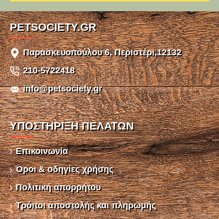
PETSOCIETY.GR
Παρασκευοπούλου 6, Περιστέρι,12132
210-5722418
info@petsociety.gr
ΥΠΌΣΤΉΡΙΞΗ ΠΕΛΑΤΏΝ
Επικοινωνία
Όροι & οδηγίες χρήσης
Πολιτική απορρήτου
Τρόποι αποστολής και πληρωμής