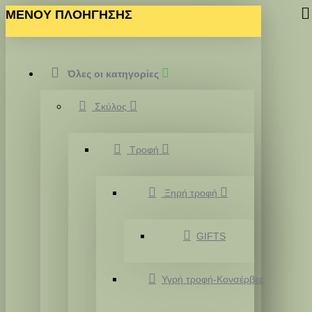
MENOY ΠΛΟΗΓΗΣΗΣ
Όλες οι κατηγορίες
Σκύλος
Τροφή
Ξηρή τροφή
GIFTS
Υγρή τροφή-Κονσέρβες