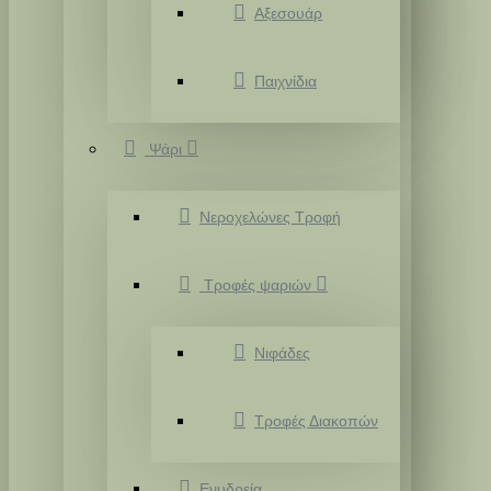
Αξεσουάρ
Παιχνίδια
Ψάρι
Νεροχελώνες Τροφή
Τροφές ψαριών
Νιφάδες
Τροφές Διακοπών
Ενυδρεία