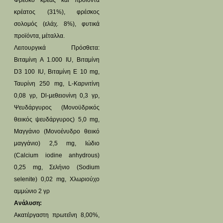
Φρέσκο κρέας και προϊόντα
κρέατος (31%), φρέσκος
σολομός (ελάχ. 8%), φυτικά
προϊόντα, μέταλλα.
Λειτουργικά Πρόσθετα:
Βιταμίνη Α 1.000 IU, Βιταμίνη
D3 100 IU, Βιταμίνη Ε 10 mg,
Ταυρίνη 250 mg, L-Καρνιτίνη
0,08 γρ, Dl-μεθειονίνη 0,3 γρ,
Ψευδάργυρος (Μονοϋδρικός
θειικός ψευδάργυρος) 5,0 mg,
Μαγγάνιο (Μονοένυδρο θειικό
μαγγάνιο) 2,5 mg, Ιώδιο
(Calcium iodine anhydrous)
0,25 mg, Σελήνιο (Sodium
selenite) 0,02 mg, Χλωριούχο
αμμώνιο 2 γρ
Ανάλυση:
Ακατέργαστη πρωτεΐνη 8,00%,