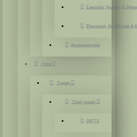
Σακούλες Υγιεινής & Θήκε
Ελκυστικά, Απωθητικά & Κ
Αντιπαρασιτικά
Γάτα
Τροφή
Ξηρή τροφή
GIFTS