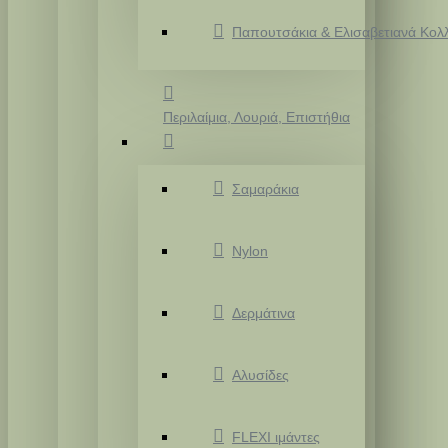
Παπουτσάκια & Ελισαβετιανά Κολ
Περιλαίμια, Λουριά, Επιστήθια
Σαμαράκια
Nylon
Δερμάτινα
Αλυσίδες
FLEXI ιμάντες