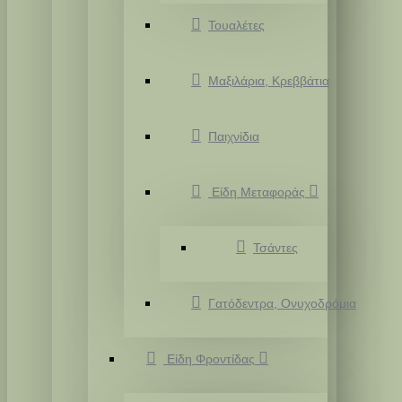
Τουαλέτες
Μαξιλάρια, Κρεββάτια
Παιχνίδια
Είδη Μεταφοράς
Τσάντες
Γατόδεντρα, Ονυχοδρόμια
Είδη Φροντίδας