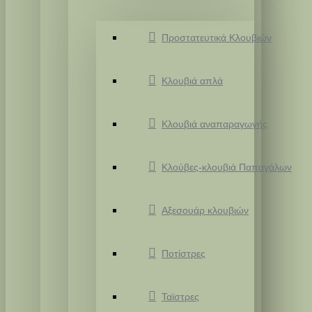
Προστατευτικά Κλουβιών
Κλουβιά απλά
Κλουβιά αναπαραγωγής
Κλούβες-κλουβιά Παπαγάλων
Αξεσουάρ κλουβιών
Ποτίστρες
Ταϊστρες