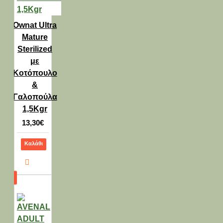
Ownat Ultra
Mature
Sterilized
με
Κοτόπουλο
&
Γαλοπούλα
1,5Kgr
13,30€
Καλάθι