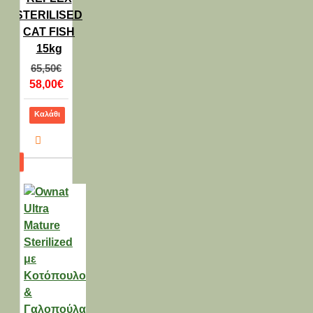
STERILISED
CAT FISH
15kg
65,50€
58,00€
Καλάθι