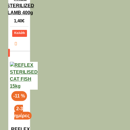
STERILIZED
LAMB 400g
1,40€
Καλάθι
-11 %
2-3
ημέρες
REFLEX