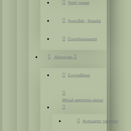
Υγρή τροφή
Λιχουδιές, Snacks
Συμπληρώματα
Αξεσουάρ
Συντριβάνια
Μπώλ φαγητού-νερού
Αυτόματες ταίστρες