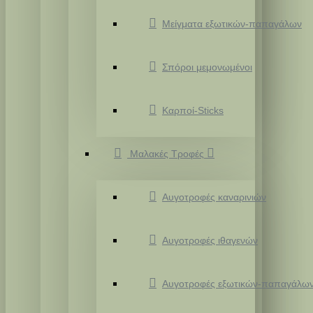
Μείγματα εξωτικών-παπαγάλων
Σπόροι μεμονωμένοι
Καρποί-Sticks
Μαλακές Τροφές
Αυγοτροφές καναρινιών
Αυγοτροφές ιθαγενών
Αυγοτροφές εξωτικών-παπαγάλω