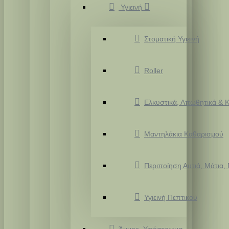
Υγιεινή
Στοματική Υγιεινή
Roller
Ελκυστικά, Απωθητικά & Κ
Μαντηλάκια Καθαρισμού
Περιποίηση Αυτιά, Μάτια,
Υγιεινή Πεπτικού