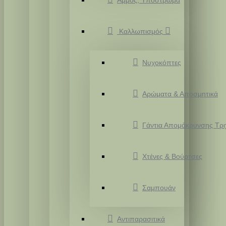
Άμμος, Υπόστρωμα
Καλλωπισμός
Νυχοκόπτες
Αρώματα & Αποσμητικά
Γάντια Απομάκρυνσης Τρ
Χτένες & Βούρτσες
Σαμπουάν
Αντιπαρασιτικά