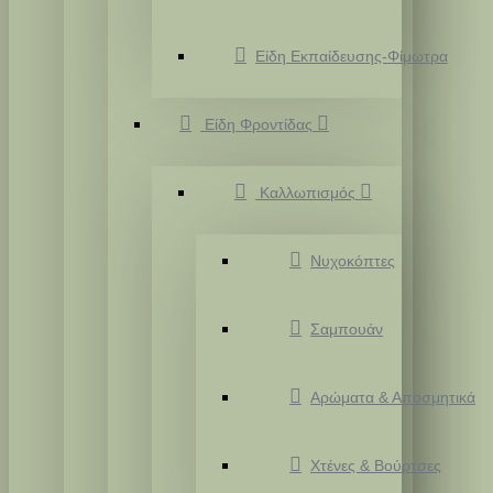
Είδη Εκπαίδευσης-Φίμωτρα
Είδη Φροντίδας
Καλλωπισμός
Νυχοκόπτες
Σαμπουάν
Αρώματα & Αποσμητικά
Χτένες & Βούρτσες