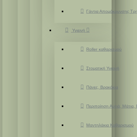
Γάντια Απομάκρυνσης Τρ
Υγιεινή
Roller καθαρισμού
Στοματική Υγιεινή
Πάνες, Βρακάκια
Περιποίηση Αυτιά, Μάτια,
Μαντηλάκια Καθαρισμού