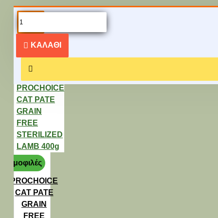
PEOPLE ALSO
BOUGHT
ΚΑΛΆΘΙ
Δημοφιλές
PROCHOICE
CAT PATE
GRAIN
FREE