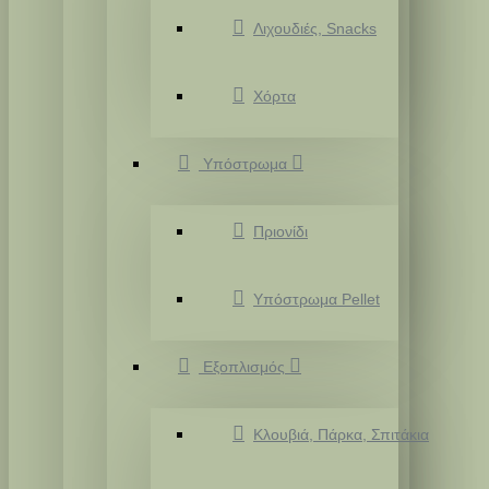
Λιχουδιές, Snacks
Χόρτα
Υπόστρωμα
Πριονίδι
Υπόστρωμα Pellet
Εξοπλισμός
Κλουβιά, Πάρκα, Σπιτάκια