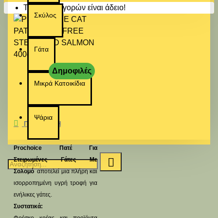
Το καλάθι αγορών είναι άδειο!
Σκύλος
Γάτα
Δημοφιλές
Μικρά Κατοικίδια
Ψάρια
ΠΕΡΙΓΡΑΦΉ
Prochoice Πατέ Για
Στειρωμένες Γάτες Με
Σολομό
αποτελεί μια πλήρη και
ισορροπημένη υγρή τροφή για
ενήλικες γάτες.
Συστατικά: