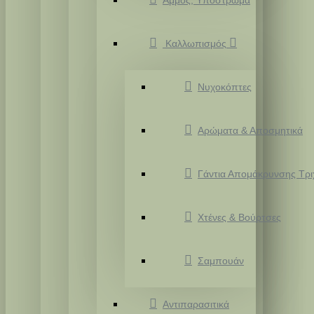
Άμμος, Υπόστρωμα
Καλλωπισμός
Νυχοκόπτες
Αρώματα & Αποσμητικά
Γάντια Απομάκρυνσης Τρ
Χτένες & Βούρτσες
Σαμπουάν
Αντιπαρασιτικά