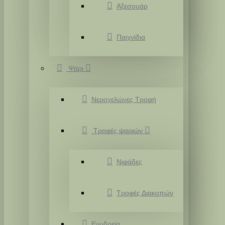
Αξεσουάρ
Παιχνίδια
Ψάρι
Νεροχελώνες Τροφή
Τροφές ψαριών
Νιφάδες
Τροφές Διακοπών
Ενυδρεία