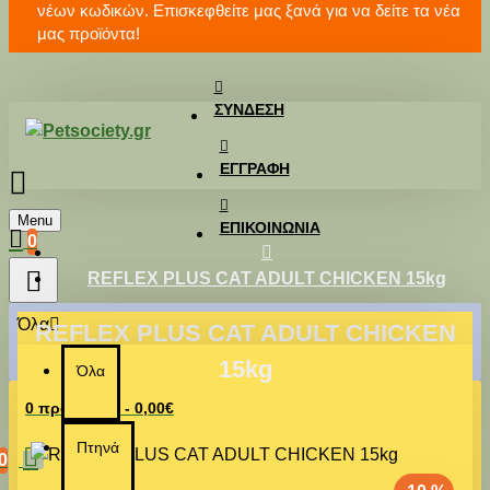
νέων κωδικών. Επισκεφθείτε μας ξανά για να δείτε τα νέα
μας προϊόντα!
ΣΎΝΔΕΣΗ
ΕΓΓΡΑΦΉ
Menu
ΕΠΙΚΟΙΝΩΝΊΑ
0
REFLEX PLUS CAT ADULT CHICKEN 15kg
Όλα
REFLEX PLUS CAT ADULT CHICKEN
15kg
Όλα
0 προϊόν(τα) - 0,00€
Πτηνά
0