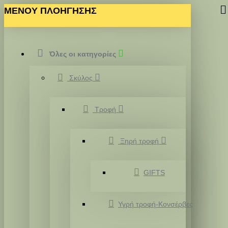
MENOY ΠΛΟΗΓΗΣΗΣ
Όλες οι κατηγορίες
Σκύλος
Τροφή
Ξηρή τροφή
GIFTS
Υγρή τροφή-Κονσέρβες