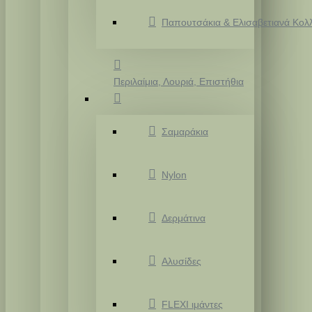
Παπουτσάκια & Ελισαβετιανά Κολ
Περιλαίμια, Λουριά, Επιστήθια
Σαμαράκια
Nylon
Δερμάτινα
Αλυσίδες
FLEXI ιμάντες