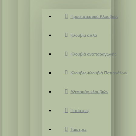
Προστατευτικά Κλουβιών
Κλουβιά απλά
Κλουβιά αναπαραγωγής
Κλούβες-κλουβιά Παπαγάλων
Αξεσουάρ κλουβιών
Ποτίστρες
Ταϊστρες