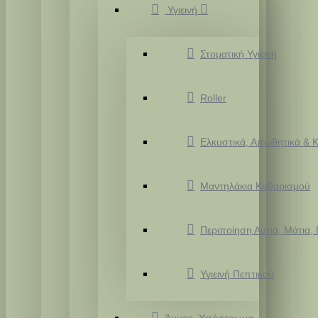
Υγιεινή
Στοματική Υγιεινή
Roller
Ελκυστικά, Απωθητικά & Κ
Μαντηλάκια Καθαρισμού
Περιποίηση Αυτιά, Μάτια,
Υγιεινή Πεπτικού