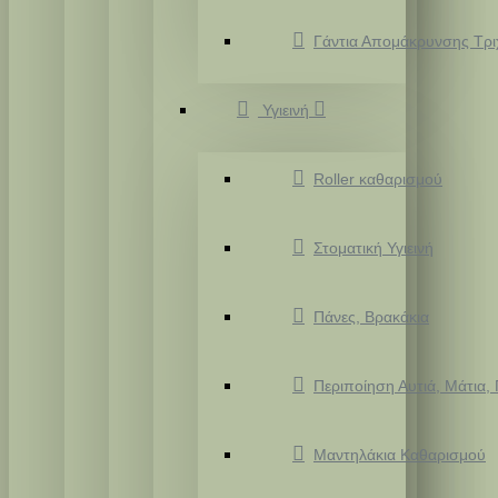
Γάντια Απομάκρυνσης Τρ
Υγιεινή
Roller καθαρισμού
Στοματική Υγιεινή
Πάνες, Βρακάκια
Περιποίηση Αυτιά, Μάτια,
Μαντηλάκια Καθαρισμού