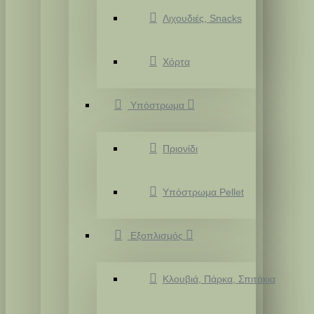
Λιχουδιές, Snacks
Χόρτα
Υπόστρωμα
Πριονίδι
Υπόστρωμα Pellet
Εξοπλισμός
Κλουβιά, Πάρκα, Σπιτάκια