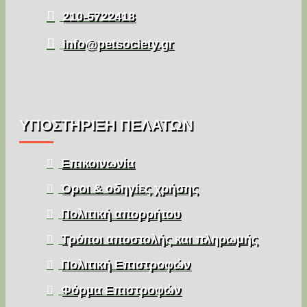
210-5722418
info@petsociety.gr
ΥΠΌΣΤΉΡΙΞΗ ΠΕΛΑΤΏΝ
Επικοινωνία
Όροι & οδηγίες χρήσης
Πολιτική απορρήτου
Τρόποι αποστολής και πληρωμής
Πολιτική Επιστροφών
Φόρμα Επιστροφών