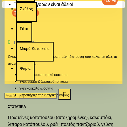
-10 %
Το καλάθι αγορών είναι άδειο!
Σκύλος
2-3 ημέρες
Γάτα
ΠΕΡΙΓΡΑΦΉ
Μικρά Κατοικίδια
Ολοκληρωμένη σειρά για ισορροπημένη διατροφή που καλύπτει όλες τις
ανάγκες της γάτας .
Ψάρια
Ισχυρό ανοσοποιητικό σύστημα
Υγιές δέρμα & λαμπερό τρίχωμα
Υγιή κόκκαλα & δόντια
Υποστήριξη της εντερικής υγείας
ΣΥΣΤΑΤΙΚΑ
Πρωτεΐνες κοτόπουλου (αποξηραμένες), καλαμπόκι,
λιπαρά κοτόπουλου, ρύζι, πολτός παντζαριού, γεύση