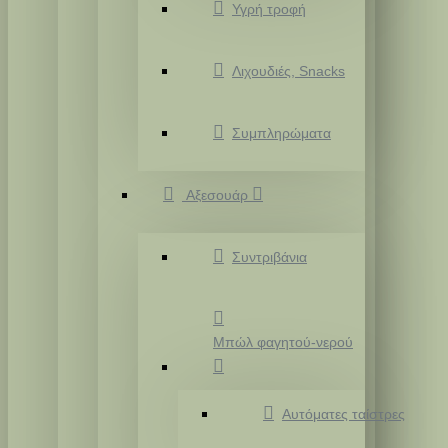
Υγρή τροφή
Λιχουδιές, Snacks
Συμπληρώματα
Αξεσουάρ
Συντριβάνια
Μπώλ φαγητού-νερού
Αυτόματες ταίστρες