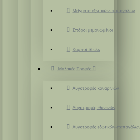
Μείγματα εξωτικών-παπαγάλων
Σπόροι μεμονωμένοι
Καρποί-Sticks
Μαλακές Τροφές
Αυγοτροφές καναρινιών
Αυγοτροφές ιθαγενών
Αυγοτροφές εξωτικών-παπαγάλω