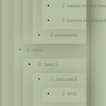
Σακούλες Υγιεινής & Θήκε
Ελκυστικά, Απωθητικά & Κ
Αντιπαρασιτικά
Γάτα
Τροφή
Ξηρή τροφή
GIFTS