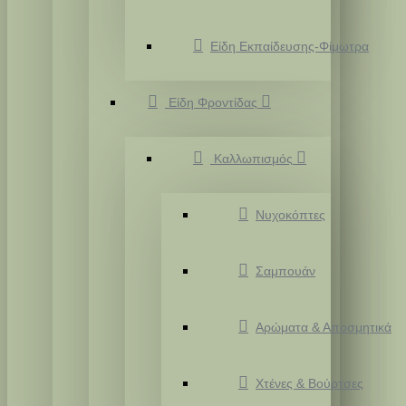
Είδη Εκπαίδευσης-Φίμωτρα
Είδη Φροντίδας
Καλλωπισμός
Νυχοκόπτες
Σαμπουάν
Αρώματα & Αποσμητικά
Χτένες & Βούρτσες