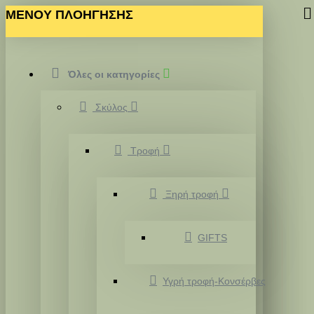
MENOY ΠΛΟΗΓΗΣΗΣ
Όλες οι κατηγορίες
Σκύλος
Τροφή
Ξηρή τροφή
GIFTS
Υγρή τροφή-Κονσέρβες