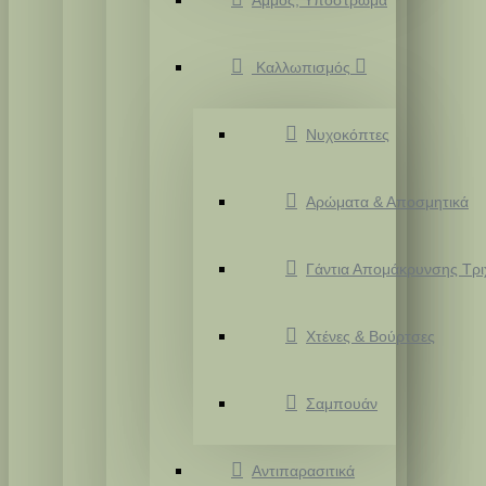
Άμμος, Υπόστρωμα
Καλλωπισμός
Νυχοκόπτες
Αρώματα & Αποσμητικά
Γάντια Απομάκρυνσης Τρ
Χτένες & Βούρτσες
Σαμπουάν
Αντιπαρασιτικά