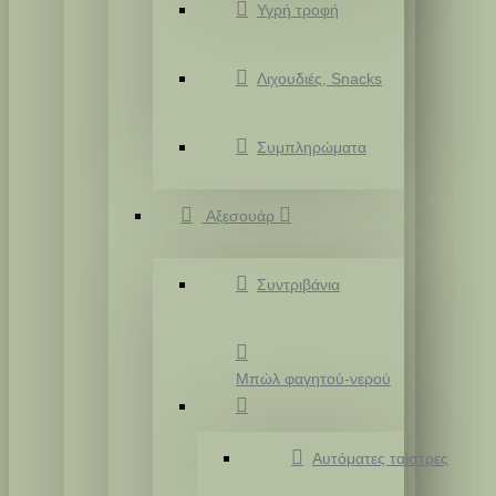
Υγρή τροφή
Λιχουδιές, Snacks
Συμπληρώματα
Αξεσουάρ
Συντριβάνια
Μπώλ φαγητού-νερού
Αυτόματες ταίστρες