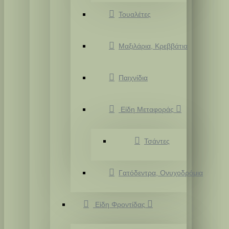
Τουαλέτες
Μαξιλάρια, Κρεββάτια
Παιχνίδια
Είδη Μεταφοράς
Τσάντες
Γατόδεντρα, Ονυχοδρόμια
Είδη Φροντίδας