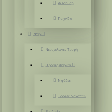
Αξεσουάρ
Παιχνίδια
Ψάρι
Νεροχελώνες Τροφή
Τροφές ψαριών
Νιφάδες
Τροφές Διακοπών
Ενυδρεία