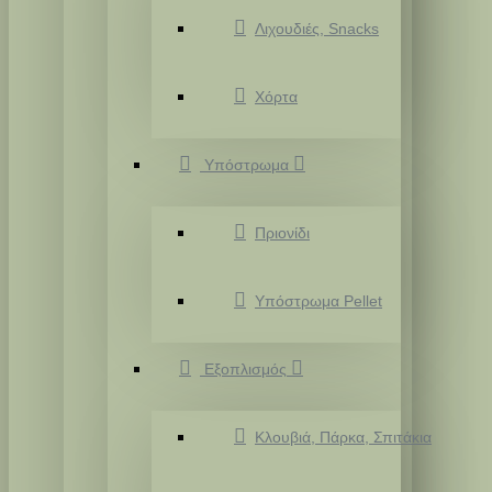
Λιχουδιές, Snacks
Χόρτα
Υπόστρωμα
Πριονίδι
Υπόστρωμα Pellet
Εξοπλισμός
Κλουβιά, Πάρκα, Σπιτάκια