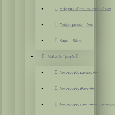
Μείγματα εξωτικών-παπαγάλων
Σπόροι μεμονωμένοι
Καρποί-Sticks
Μαλακές Τροφές
Αυγοτροφές καναρινιών
Αυγοτροφές ιθαγενών
Αυγοτροφές εξωτικών-παπαγάλω