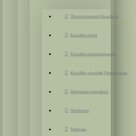
Προστατευτικά Κλουβιών
Κλουβιά απλά
Κλουβιά αναπαραγωγής
Κλούβες-κλουβιά Παπαγάλων
Αξεσουάρ κλουβιών
Ποτίστρες
Ταϊστρες