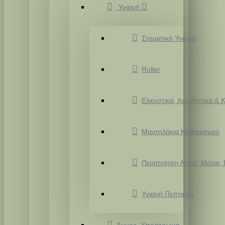
Υγιεινή
Στοματική Υγιεινή
Roller
Ελκυστικά, Απωθητικά & Κ
Μαντηλάκια Καθαρισμού
Περιποίηση Αυτιά, Μάτια,
Υγιεινή Πεπτικού