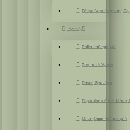
Γάντια Απομάκρυνσης Τρ
Υγιεινή
Roller καθαρισμού
Στοματική Υγιεινή
Πάνες, Βρακάκια
Περιποίηση Αυτιά, Μάτια,
Μαντηλάκια Καθαρισμού