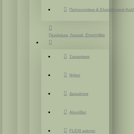
Παπουτσάκια & Ελισαβετιανά Κολ
Περιλαίμια, Λουριά, Επιστήθια
Σαμαράκια
Nylon
Δερμάτινα
Αλυσίδες
FLEXI ιμάντες