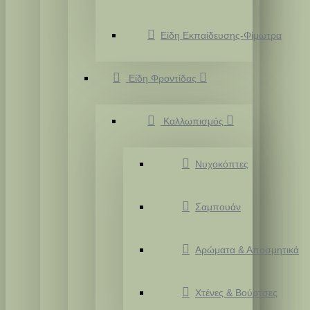
Είδη Εκπαίδευσης-Φίμωτρα
Είδη Φροντίδας
Καλλωπισμός
Νυχοκόπτες
Σαμπουάν
Αρώματα & Αποσμητικά
Χτένες & Βούρτσες