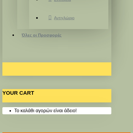
Αντιχλώριο
Όλες οι Προσφορές
YOUR CART
Το καλάθι αγορών είναι άδειο!