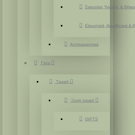
Σακούλες Υγιεινής & Θήκε
Ελκυστικά, Απωθητικά & Κ
Αντιπαρασιτικά
Γάτα
Τροφή
Ξηρή τροφή
GIFTS