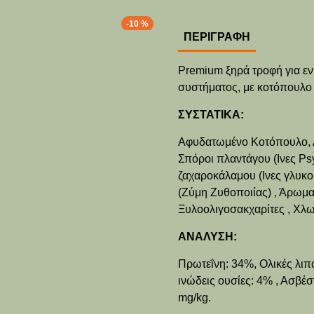
-10 %
ΠΕΡΙΓΡΑΦΉ
Premium ξηρά τροφή για εν
συστήματος, με κοτόπουλο
ΣΥΣΤΑΤΙΚΑ:
Αφυδατωμένο Κοτόπουλο, Α
Σπόροι πλαντάγου (Ινες Ps
ζαχαροκάλαμου (Ινες γλυκ
(Ζύμη Ζυθοποιίας) , Άρωμ
Ξυλοολιγοσακχαρίτες , Χλωρ
ΑΝΑΛΥΣΗ:
Πρωτεΐνη: 34%, Ολικές λιπ
ινώδεις ουσίες: 4% , Ασβέ
mg/kg.