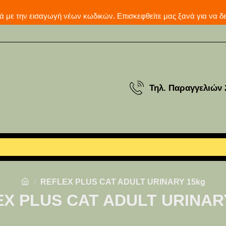
μερινά με την εισαγωγή νέων κωδικών. Επισκεφθείτε μας ξ
Τηλ. Παραγγελιών 
REFLEX PLUS CAT ADULT URINARY 15kg
X PLUS CAT ADULT URINAR