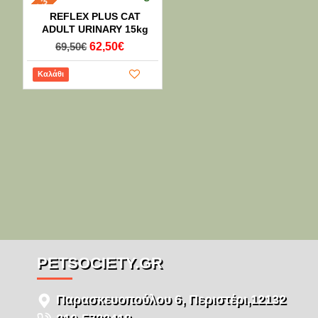
REFLEX PLUS CAT
ADULT URINARY 15kg
69,50€
62,50€
Καλάθι
PETSOCIETY.GR
Παρασκευοπούλου 6, Περιστέρι,12132