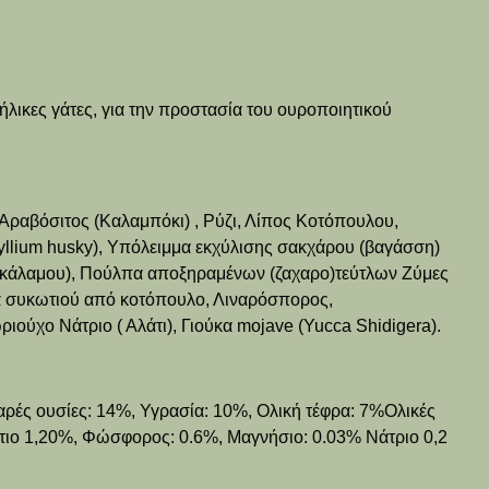
ήλικες γάτες, για την προστασία του ουροποιητικού
ραβόσιτος (Καλαμπόκι) , Ρύζι, Λίπος Κοτόπουλου,
yllium husky), Υπόλειμμα εκχύλισης σακχάρου (βαγάσση)
οκάλαμου), Πούλπα αποξηραμένων (ζαχαρο)τεύτλων Ζύμες
α συκωτιού από κοτόπουλο, Λιναρόσπορος,
ιούχο Νάτριο ( Αλάτι), Γιούκα mojave (Yucca Shidigera).
αρές ουσίες: 14%, Υγρασία: 10%, Ολική τέφρα: 7%Ολικές
στιο 1,20%, Φώσφορος: 0.6%, Μαγνήσιο: 0.03% Νάτριο 0,2