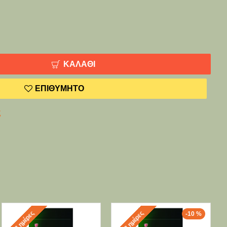
ΚΑΛΆΘΙ
ΕΠΙΘΥΜΗΤΌ
ς
2-3 ημέρες
2-3 ημέρες
-10 %