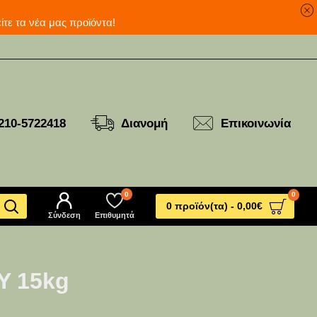
ανά για να δείτε τα νέα μας προϊόντα!
210-5722418
Διανομή
Επικοινωνία
0
0
0 προϊόν(τα) - 0,00€
Σύνδεση
Επιθυμητά
Y 15kg