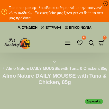
Το e-shop μας εμπλουτίζεται καθημερινά με την εισαγωγή
νέων κωδικών. Επισκεφθείτε μας ξανά για να δείτε τα νέα
μας προϊόντα!
ΣΎΝΔΕΣΗ
ΕΓΓΡΑΦΉ
ΕΠΙΚΟΙΝΩΝΊΑ
0
0
Almo Nature DAILY MOUSSE with Tuna & Chicken, 85g
Almo Nature DAILY MOUSSE with Tuna &
Chicken, 85g
Δημοφιλές