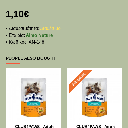
1,10€
Διαθεσιμότητα:
Διαθέσιμο
Εταιρία:
Almo Nature
Κωδικός:
AN-148
PEOPLE ALSO BOUGHT
2-3 ημέρες
CLUB4PAWS - Adult
CLUB4PAWS - Adult