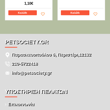
1,10€
Καλάθι
Καλάθι
PETSOCIETY.GR
Παρασκευοπούλου 6, Περιστέρι,12132
210-5722418
info@petsociety.gr
ΥΠΌΣΤΉΡΙΞΗ ΠΕΛΑΤΏΝ
Επικοινωνία