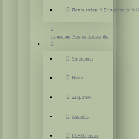
Παπουτσάκια & Ελισαβετιανά Κολ
Περιλαίμια, Λουριά, Επιστήθια
Σαμαράκια
Nylon
Δερμάτινα
Αλυσίδες
FLEXI ιμάντες