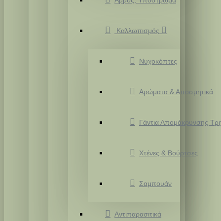
Άμμος, Υπόστρωμα
Καλλωπισμός
Νυχοκόπτες
Αρώματα & Αποσμητικά
Γάντια Απομάκρυνσης Τρ
Χτένες & Βούρτσες
Σαμπουάν
Αντιπαρασιτικά