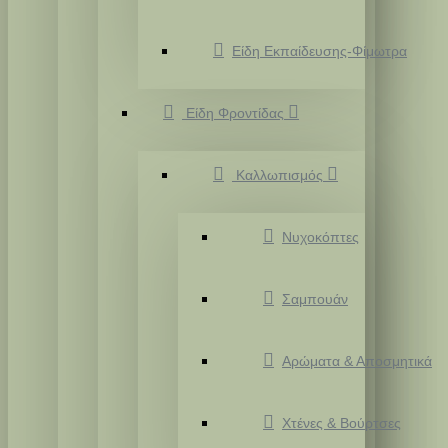
Είδη Εκπαίδευσης-Φίμωτρα
Είδη Φροντίδας
Καλλωπισμός
Νυχοκόπτες
Σαμπουάν
Αρώματα & Αποσμητικά
Χτένες & Βούρτσες