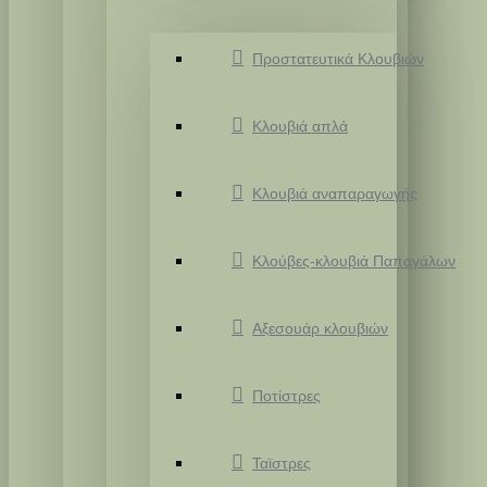
Προστατευτικά Κλουβιών
Κλουβιά απλά
Κλουβιά αναπαραγωγής
Κλούβες-κλουβιά Παπαγάλων
Αξεσουάρ κλουβιών
Ποτίστρες
Ταϊστρες