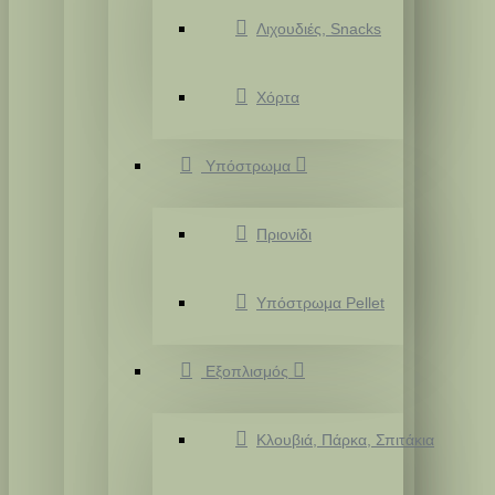
Λιχουδιές, Snacks
Χόρτα
Υπόστρωμα
Πριονίδι
Υπόστρωμα Pellet
Εξοπλισμός
Κλουβιά, Πάρκα, Σπιτάκια