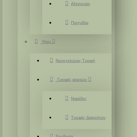
Αξεσουάρ
Παιχνίδια
Ψάρι
Νεροχελώνες Τροφή
Τροφές ψαριών
Νιφάδες
Τροφές Διακοπών
Ενυδρεία