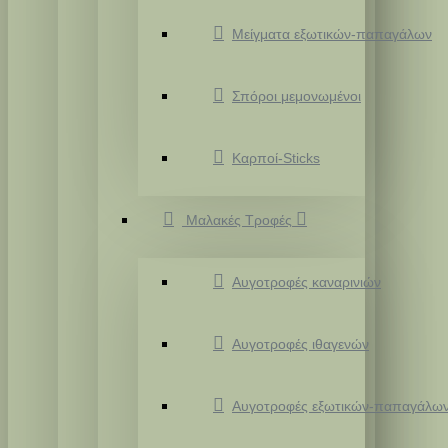
Μείγματα εξωτικών-παπαγάλων
Σπόροι μεμονωμένοι
Καρποί-Sticks
Μαλακές Τροφές
Αυγοτροφές καναρινιών
Αυγοτροφές ιθαγενών
Αυγοτροφές εξωτικών-παπαγάλω