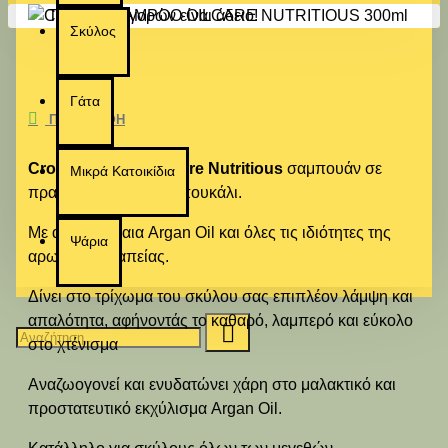
Το καλάθι αγορών είναι άδειο!
Σκύλος
Γάτα
ΠΕΡΙΓΡΑΦΉ
Croci Shampoo Oilcare Nutritious
σαμπουάν σε
Μικρά Κατοικίδια
πρακτικό και κομψό μπουκάλι.
Με αιθέρια έλαια Argan Oil και όλες τις ιδιότητες της
Ψάρια
αρωματοθεραπείας.
Δίνει στο τρίχωμα του σκύλου σας επιπλέον λάμψη και
απαλότητα, αφήνοντάς το καθαρό, λαμπερό και εύκολο
στο χτένισμα
Αναζωογονεί και ενυδατώνει χάρη στο μαλακτικό και
προστατευτικό εκχύλισμα Argan Oil.