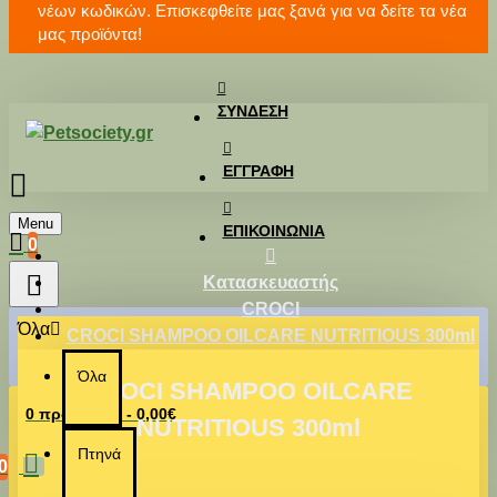
νέων κωδικών. Επισκεφθείτε μας ξανά για να δείτε τα νέα
μας προϊόντα!
ΣΎΝΔΕΣΗ
ΕΓΓΡΑΦΉ
Menu
ΕΠΙΚΟΙΝΩΝΊΑ
0
Κατασκευαστής
CROCI
Όλα
CROCI SHAMPOO OILCARE NUTRITIOUS 300ml
Όλα
CROCI SHAMPOO OILCARE
0 προϊόν(τα) - 0,00€
NUTRITIOUS 300ml
Πτηνά
0