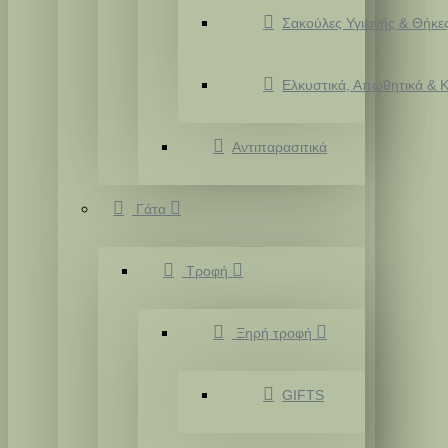
Σακούλες Υγιεινής & Θήκε
Ελκυστικά, Απωθητικά & Κ
Αντιπαρασιτικά
Γάτα
Τροφή
Ξηρή τροφή
GIFTS