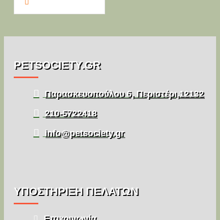
PETSOCIETY.GR
Παρασκευοπούλου 6, Περιστέρι,12132
210-5722418
info@petsociety.gr
ΥΠΌΣΤΉΡΙΞΗ ΠΕΛΑΤΏΝ
Επικοινωνία