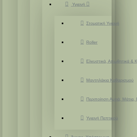
Υγιεινή
Στοματική Υγιεινή
Roller
Ελκυστικά, Απωθητικά & Κ
Μαντηλάκια Καθαρισμού
Περιποίηση Αυτιά, Μάτια,
Υγιεινή Πεπτικού