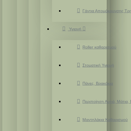
Γάντια Απομάκρυνσης Τρ
Υγιεινή
Roller καθαρισμού
Στοματική Υγιεινή
Πάνες, Βρακάκια
Περιποίηση Αυτιά, Μάτια,
Μαντηλάκια Καθαρισμού