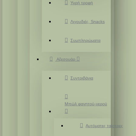
Υγρή τροφή
Λιχουδιές, Snacks
Συμπληρώματα
Αξεσουάρ
Συντριβάνια
Μπώλ φαγητού-νερού
Αυτόματες ταίστρες