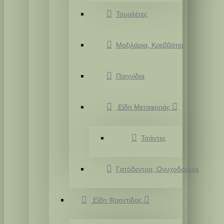
Τουαλέτες
Μαξιλάρια, Κρεββάτια
Παιχνίδια
Είδη Μεταφοράς
Τσάντες
Γατόδεντρα, Ονυχοδρόμια
Είδη Φροντίδας