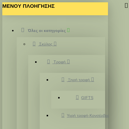
MENOY ΠΛΟΗΓΗΣΗΣ
Όλες οι κατηγορίες
Σκύλος
Τροφή
Ξηρή τροφή
GIFTS
Υγρή τροφή-Κονσέρβες