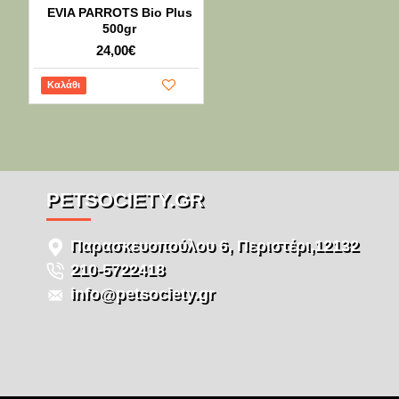
EVIA PARROTS Bio Plus
500gr
24,00€
Καλάθι
PETSOCIETY.GR
Παρασκευοπούλου 6, Περιστέρι,12132
210-5722418
info@petsociety.gr