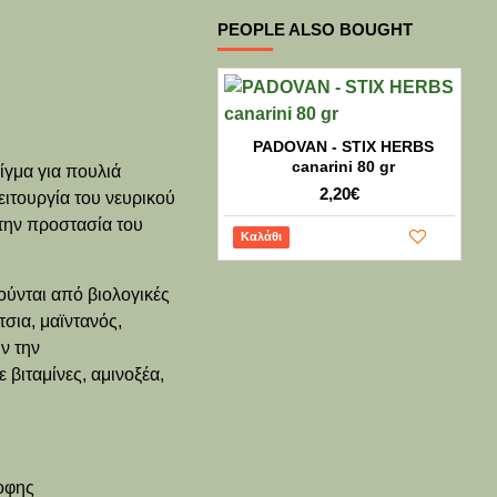
PEOPLE ALSO BOUGHT
2
PADOVAN - STIX HERBS
canarini 80 gr
μίγμα για πουλιά
2,20€
ιτουργία του νευρικού
την προστασία του
Καλάθι
ούνται από βιολογικές
σια, μαϊντανός,
ν την
βιταμίνες, αμινοξέα,
ροφης