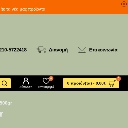
ανά για να δείτε τα νέα μας προϊόντα!
210-5722418
Διανομή
Επικοινωνία
0
0
0 προϊόν(τα) - 0,00€
Σύνδεση
Επιθυμητά
500gr
r