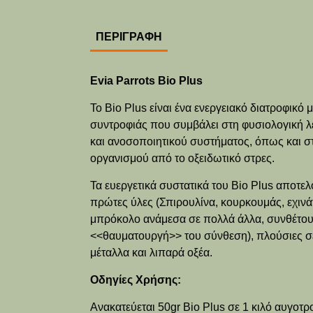
ΠΕΡΙΓΡΑΦΉ
Evia Parrots Bio Plus
Το
Bio
Plus
είναι ένα ενεργειακό διατροφικό 
συντροφιάς που συμβάλει στη φυσιολογική λε
και ανοσοποιητικού συστήματος, όπως και σ
οργανισμού από το οξειδωτικό στρες.
Τα ευεργετικά συστατικά του
Bio
Plus
αποτελ
πρώτες ύλες (Σπιρουλίνα, κουρκουμάς, εχινάτ
μπρόκολο ανάμεσα σε πολλά άλλα, συνθέτου
<<θαυματουργή>> του σύνθεση), πλούσιες σε 
μέταλλα και λιπαρά οξέα.
Οδηγίες Χρήσης:
Ανακατεύεται 50
gr
Bio
Plus
σε 1 κιλό αυγοτ