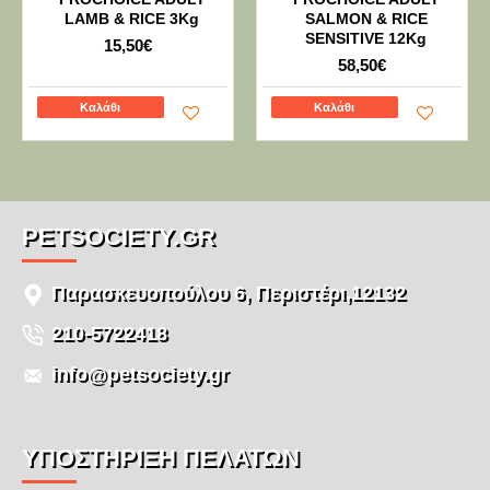
LAMB & RICE 3Kg
SALMON & RICE
SENSITIVE 12Kg
15,50€
58,50€
Καλάθι
Καλάθι
PETSOCIETY.GR
Παρασκευοπούλου 6, Περιστέρι,12132
210-5722418
info@petsociety.gr
ΥΠΌΣΤΉΡΙΞΗ ΠΕΛΑΤΏΝ