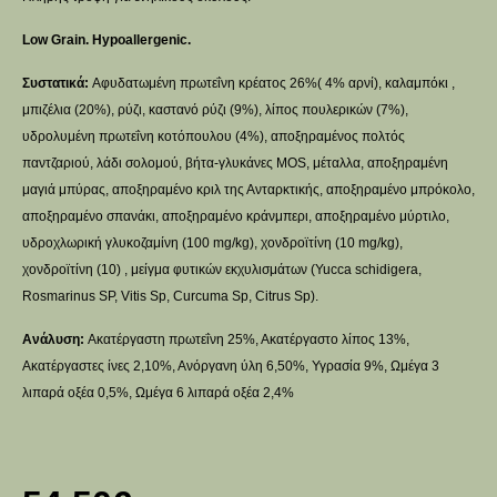
Low Grain. Hypoallergenic.
Συστατικά:
Αφυδατωμένη πρωτεΐνη κρέατος 26%( 4% αρνί), καλαμπόκι ,
μπιζέλια (20%), ρύζι, καστανό ρύζι (9%), λίπος πουλερικών (7%),
υδρολυμένη πρωτεΐνη κοτόπουλου (4%), αποξηραμένος πολτός
παντζαριού, λάδι σολομού, βήτα-γλυκάνες MOS, μέταλλα, αποξηραμένη
μαγιά μπύρας, αποξηραμένο κριλ της Ανταρκτικής, αποξηραμένο μπρόκολο,
αποξηραμένο σπανάκι, αποξηραμένο κράνμπερι, αποξηραμένο μύρτιλο,
υδροχλωρική γλυκοζαμίνη (100 mg/kg), χονδροϊτίνη (10 mg/kg),
χονδροϊτίνη (10) , μείγμα φυτικών εκχυλισμάτων (Yucca schidigera,
Rosmarinus SP, Vitis Sp, Curcuma Sp, Citrus Sp).
Ανάλυση:
Ακατέργαστη πρωτεΐνη 25%, Ακατέργαστο λίπος 13%,
Ακατέργαστες ίνες 2,10%, Ανόργανη ύλη 6,50%, Υγρασία 9%, Ωμέγα 3
λιπαρά οξέα 0,5%, Ωμέγα 6 λιπαρά οξέα 2,4%