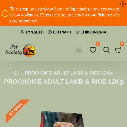
Το e-shop μας εμπλουτίζεται καθημερινά με την εισαγωγή
νέων κωδικών. Επισκεφθείτε μας ξανά για να δείτε τα νέα
μας προϊόντα!
ΣΎΝΔΕΣΗ
ΕΓΓΡΑΦΉ
ΕΠΙΚΟΙΝΩΝΊΑ
0
0
PROCHOICE ADULT LAMB & RICE 12Kg
PROCHOICE ADULT LAMB & RICE 12Kg
2-3 ημέρες