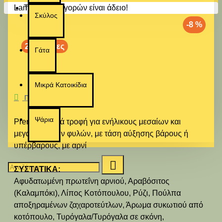
Το καλάθι αγορών είναι άδειο!
Σκύλος
-8 %
2-3 ημέρες
Γάτα
Μικρά Κατοικίδια
ΠΕΡΙΓΡΑΦΉ
Ψάρια
Premium ξηρά τροφή για ενήλικους μεσαίων και
μεγαλόσωμων φυλών, με τάση αύξησης βάρους ή
υπέρβαρους, με αρνί
ΣΥΣΤΑΤΙΚΑ:
Αφυδατωμένη πρωτεΐνη αρνιού, Αραβόσιτος
(Καλαμπόκι), Λίπος Κοτόπουλου, Ρύζι, Πούλπα
αποξηραμένων ζαχαροτεύτλων, Άρωμα συκωτιού από
κοτόπουλο, Τυρόγαλα/Τυρόγαλα σε σκόνη,