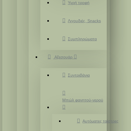
Υγρή τροφή
Λιχουδιές, Snacks
Συμπληρώματα
Αξεσουάρ
Συντριβάνια
Μπώλ φαγητού-νερού
Αυτόματες ταίστρες