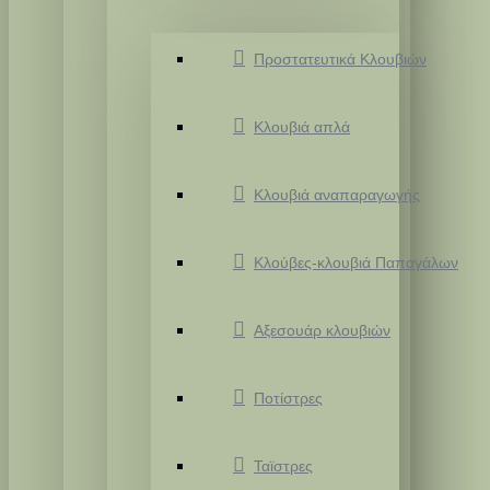
Προστατευτικά Κλουβιών
Κλουβιά απλά
Κλουβιά αναπαραγωγής
Κλούβες-κλουβιά Παπαγάλων
Αξεσουάρ κλουβιών
Ποτίστρες
Ταϊστρες