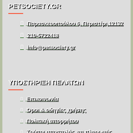
PETSOCIETY.GR
Παρασκευοπούλου 6, Περιστέρι,12132
210-5722418
info@petsociety.gr
ΥΠΌΣΤΉΡΙΞΗ ΠΕΛΑΤΏΝ
Επικοινωνία
Όροι & οδηγίες χρήσης
Πολιτική απορρήτου
Τρόποι αποστολής και πληρωμής