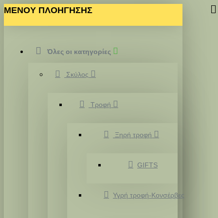
MENOY ΠΛΟΗΓΗΣΗΣ
Όλες οι κατηγορίες
Σκύλος
Τροφή
Ξηρή τροφή
GIFTS
Υγρή τροφή-Κονσέρβες