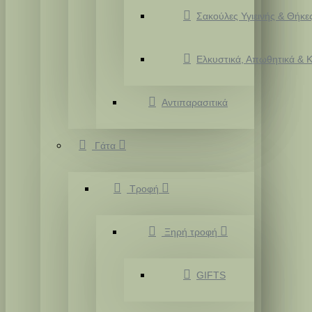
Σακούλες Υγιεινής & Θήκε
Ελκυστικά, Απωθητικά & Κ
Αντιπαρασιτικά
Γάτα
Τροφή
Ξηρή τροφή
GIFTS