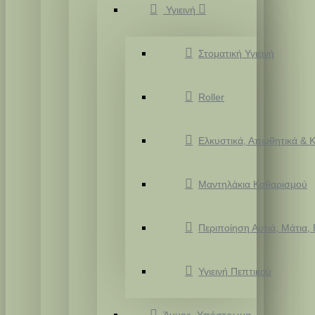
Υγιεινή
Στοματική Υγιεινή
Roller
Ελκυστικά, Απωθητικά & Κ
Μαντηλάκια Καθαρισμού
Περιποίηση Αυτιά, Μάτια,
Υγιεινή Πεπτικού