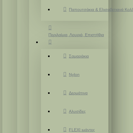
Παπουτσάκια & Ελισαβετιανά Κολ
Περιλαίμια, Λουριά, Επιστήθια
Σαμαράκια
Nylon
Δερμάτινα
Αλυσίδες
FLEXI ιμάντες