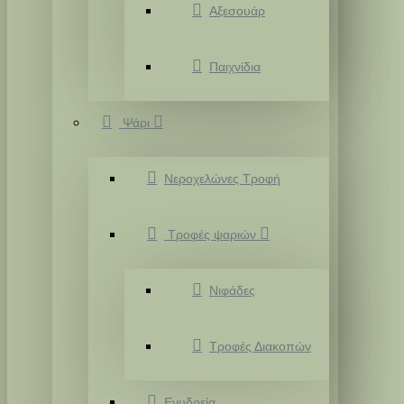
Αξεσουάρ
Παιχνίδια
Ψάρι
Νεροχελώνες Τροφή
Τροφές ψαριών
Νιφάδες
Τροφές Διακοπών
Ενυδρεία