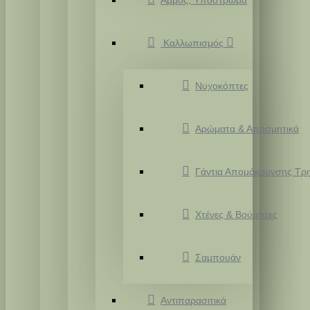
Άμμος, Υπόστρωμα
Καλλωπισμός
Νυχοκόπτες
Αρώματα & Αποσμητικά
Γάντια Απομάκρυνσης Τρ
Χτένες & Βούρτσες
Σαμπουάν
Αντιπαρασιτικά