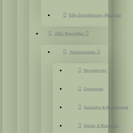
Είδη Εκπαίδευσης-Φίμωτρα
Είδη Φροντίδας
Καλλωπισμός
Νυχοκόπτες
Σαμπουάν
Αρώματα & Αποσμητικά
Χτένες & Βούρτσες