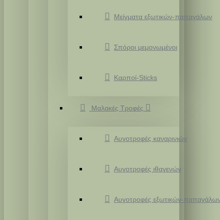
Μείγματα εξωτικών-παπαγάλων
Σπόροι μεμονωμένοι
Καρποί-Sticks
Μαλακές Τροφές
Αυγοτροφές καναρινιών
Αυγοτροφές ιθαγενών
Αυγοτροφές εξωτικών-παπαγάλω