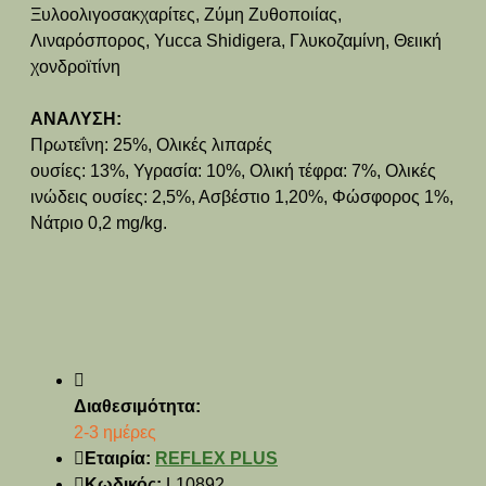
Ξυλοολιγοσακχαρίτες, Ζύμη Ζυθοποιίας,
Λιναρόσπορος, Yucca Shidigera, Γλυκοζαμίνη, Θειική
χονδροϊτίνη
ΑΝΑΛΥΣΗ:
Πρωτεΐνη: 25%, Ολικές λιπαρές
ουσίες: 13%, Υγρασία: 10%, Ολική τέφρα: 7%, Ολικές
ινώδεις ουσίες: 2,5%, Ασβέστιο 1,20%, Φώσφορος 1%,
Νάτριο 0,2 mg/kg.
Διαθεσιμότητα:
2-3 ημέρες
Εταιρία:
REFLEX PLUS
Κωδικός:
L10892