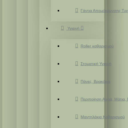
Γάντια Απομάκρυνσης Τρ
Υγιεινή
Roller καθαρισμού
Στοματική Υγιεινή
Πάνες, Βρακάκια
Περιποίηση Αυτιά, Μάτια,
Μαντηλάκια Καθαρισμού