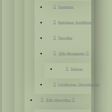
Τουαλέτες
Μαξιλάρια, Κρεββάτια
Παιχνίδια
Είδη Μεταφοράς
Τσάντες
Γατόδεντρα, Ονυχοδρόμια
Είδη Φροντίδας