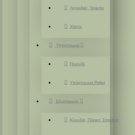
Λιχουδιές, Snacks
Χόρτα
Υπόστρωμα
Πριονίδι
Υπόστρωμα Pellet
Εξοπλισμός
Κλουβιά, Πάρκα, Σπιτάκια